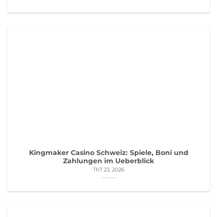
Kingmaker Casino Schweiz: Spiele, Boni und
Zahlungen im Ueberblick
Th7 23, 2026