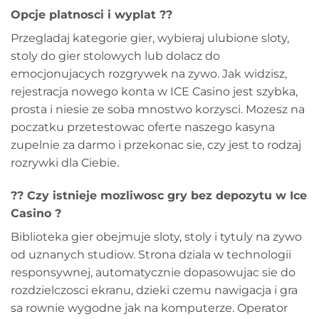
Opcje platnosci i wyplat ??
Przegladaj kategorie gier, wybieraj ulubione sloty,
stoly do gier stolowych lub dolacz do
emocjonujacych rozgrywek na zywo. Jak widzisz,
rejestracja nowego konta w ICE Casino jest szybka,
prosta i niesie ze soba mnostwo korzysci. Mozesz na
poczatku przetestowac oferte naszego kasyna
zupelnie za darmo i przekonac sie, czy jest to rodzaj
rozrywki dla Ciebie.
?? Czy istnieje mozliwosc gry bez depozytu w Ice
Casino ?
Biblioteka gier obejmuje sloty, stoly i tytuly na zywo
od uznanych studiow. Strona dziala w technologii
responsywnej, automatycznie dopasowujac sie do
rozdzielczosci ekranu, dzieki czemu nawigacja i gra
sa rownie wygodne jak na komputerze. Operator