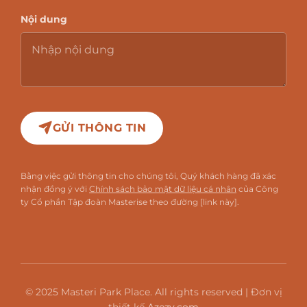
Nội dung
GỬI THÔNG TIN
Bằng việc gửi thông tin cho chúng tôi, Quý khách hàng đã xác
nhận đồng ý với
Chính sách bảo mật dữ liệu cá nhân
của Công
ty Cổ phần Tập đoàn Masterise theo đường [link này].
© 2025 Masteri Park Place. All rights reserved | Đơn vị