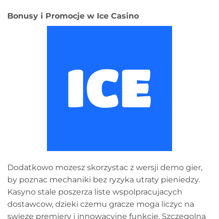
Bonusy i Promocje w Ice Casino
Dodatkowo mozesz skorzystac z wersji demo gier,
by poznac mechaniki bez ryzyka utraty pieniedzy.
Kasyno stale poszerza liste wspolpracujacych
dostawcow, dzieki czemu gracze moga liczyc na
swieze premiery i innowacyjne funkcje. Szczegolna