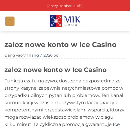
Bỏ
[azezy_topbar_auth]
qua
nội
dung
zaloz nowe konto w Ice Casino
Đăng vào
7 Tháng 7, 2026
bởi
zaloz nowe konto w Ice Casino
Funkcja czatu na zywo, dostepna bezposrednio ze
strony kasyna, zapewnia natychmiastowa pomoc w
przypadku pilnych pytan lub problemow. Ten kanal
komunikacji w czasie rzeczywistym laczy graczy z
kompetentnymi przedstawicielami wsparcia, ktorzy
moga rozwiazac wiekszosc problemow w ciagu
kilku minut. Ta cykliczna promocja gwarantuje
Ice