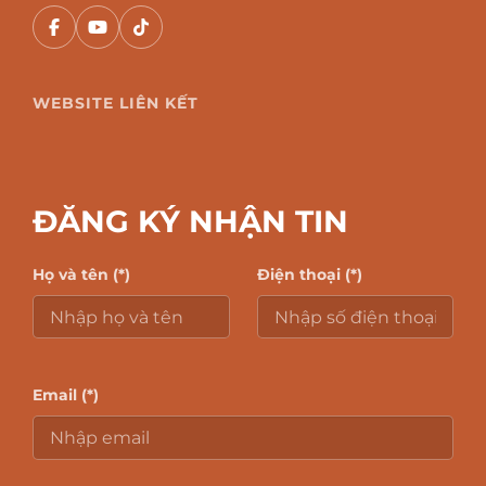
WEBSITE LIÊN KẾT
ĐĂNG KÝ NHẬN TIN
Họ và tên (*)
Điện thoại (*)
Email (*)