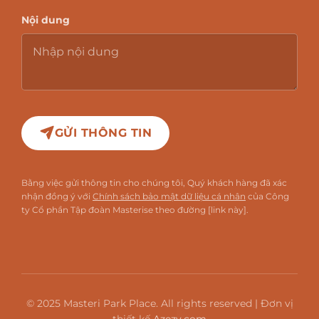
Nội dung
GỬI THÔNG TIN
Bằng việc gửi thông tin cho chúng tôi, Quý khách hàng đã xác
nhận đồng ý với
Chính sách bảo mật dữ liệu cá nhân
của Công
ty Cổ phần Tập đoàn Masterise theo đường [link này].
© 2025 Masteri Park Place. All rights reserved | Đơn vị