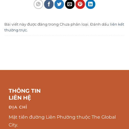
Bài viết này được đăng trong Chưa phân loại. Đánh dấu
liên kết
thường trực
.
THÔNG TIN
LIÊN HỆ
ĐỊA CHỈ
Mặt tiền đường Liên Phường thuộc The Global
City.