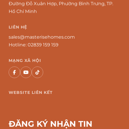
Đường Đỗ Xuân Hợp, Phường Bình Trưng, TP.
Hồ Chí Minh
LIÊN HỆ
sales@masterisehomes.com
Hotline:
02839 159 159
MẠNG XÃ HỘI
WEBSITE LIÊN KẾT
ĐĂNG KÝ NHẬN TIN