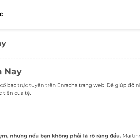
ỨC
ay
m Nay
 cờ bạc trực tuyến trên Enracha trang web. Để giúp đỡ 
 tiền của tệ.
ệm, nhưng nếu bạn không phải là rõ ràng đầu.
Martine