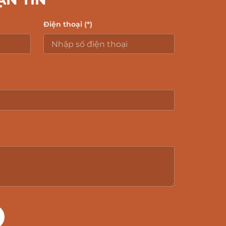
Điện thoại (*)