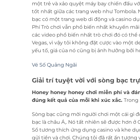
một trẻ và xảo quyệt máy bay chiến đấu vớ
tốt nhất giữa các trang web như Tombola. 
bạc có một trang web di động và casino d
Phí Trò chơi vẫn phổ biến nhất khuyến mãi
các video phổ biến nhất trò chơi đó có thể
Vegas, vì vậy tôi không đặt cược vào một 
yếu tố, giá của nó cũng bị ảnh hưởng bởi h
Vé Số Quảng Ngãi
Giải trí tuyệt vời với sòng bạc tr
Honey honey honey chơi miễn phí và đánh
đúng kết quả của mỗi khi xúc xắc.
Trong 
Sòng bạc cũng mời người chơi một cái gì đ
bạc là châu Á,. Nó tất nhiên sẽ được hơn ở 
Sổ tương thích ứng dụng casino và khe dụng
gửi tiền và chơi. Chúng tôi đã rất ấn tượng