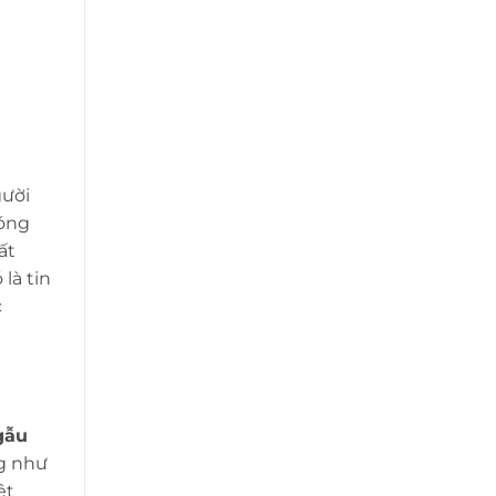
gười
hóng
ất
là tin
c
gẫu
g như
ệt