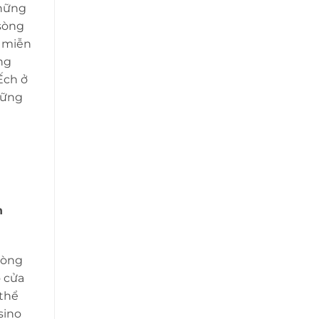
những
 sòng
s miễn
ng
Ếch ở
hững
n
sòng
ó cửa
 thể
sino