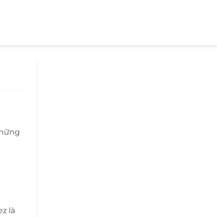
những
z là