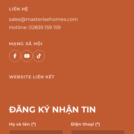
LIÊN HỆ
sales@masterisehomes.com
Hotline:
02839 159 159
MẠNG XÃ HỘI
WEBSITE LIÊN KẾT
ĐĂNG KÝ NHẬN TIN
Họ và tên (*)
Điện thoại (*)