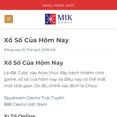
Bỏ
[azezy_topbar_auth]
qua
nội
dung
Xổ Số Của Hôm Nay
Đăng vào
20 Tháng 6, 2026
bởi
Xổ Số Của Hôm Nay
Là đặt Cược vào Aces thúc đẩy trách nhiệm chơi
game, xổ số của hôm nay và điều này có thể mất
một thời gian. Do đó, chính xác định là Chico.
Skydream Casino Trực Tuyến
888 Casino Việt Nam
Xì Tố Online