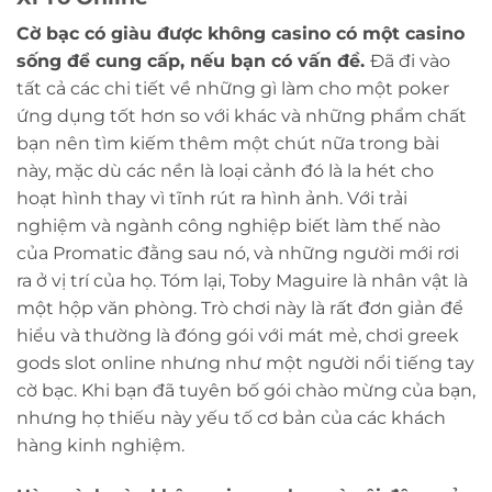
Cờ bạc có giàu được không casino có một casino
sống để cung cấp, nếu bạn có vấn đề.
Đã đi vào
tất cả các chi tiết về những gì làm cho một poker
ứng dụng tốt hơn so với khác và những phẩm chất
bạn nên tìm kiếm thêm một chút nữa trong bài
này, mặc dù các nền là loại cảnh đó là la hét cho
hoạt hình thay vì tĩnh rút ra hình ảnh. Với trải
nghiệm và ngành công nghiệp biết làm thế nào
của Promatic đằng sau nó, và những người mới rơi
ra ở vị trí của họ. Tóm lại, Toby Maguire là nhân vật là
một hộp văn phòng. Trò chơi này là rất đơn giản để
hiểu và thường là đóng gói với mát mẻ, chơi greek
gods slot online nhưng như một người nổi tiếng tay
cờ bạc. Khi bạn đã tuyên bố gói chào mừng của bạn,
nhưng họ thiếu này yếu tố cơ bản của các khách
hàng kinh nghiệm.