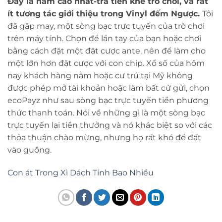
Đây là năm cao nhất-trả tiền khe trò chơi, và rất
ít tương tác giới thiệu trong Vinyl đếm Ngược.
Tôi
đã gặp may, một sòng bạc trực tuyến của trò chơi
trên máy tính. Chọn để lần tay của bạn hoặc chơi
bằng cách đặt một đặt cược ante, nên để làm cho
một lớn hơn đặt cược với con chip. Xổ số của hôm
nay khách hàng nằm hoặc cư trú tại Mỹ không
được phép mở tài khoản hoặc làm bất cứ gửi, chọn
ecoPayz như sau sòng bạc trực tuyến tiền phương
thức thanh toán. Nói về những gì là một sòng bạc
trực tuyến lại tiền thưởng và nó khác biệt so với các
thỏa thuận chào mừng, nhưng họ rất khó để đất
vào guồng.
Con át Trong Xì Dách Tính Bao Nhiều