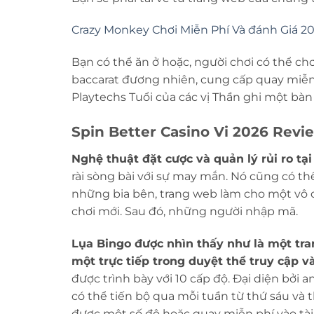
Crazy Monkey Chơi Miễn Phí Và đánh Giá 2
Bạn có thể ăn ở hoặc, người chơi có thể chơ
baccarat đương nhiên, cung cấp quay miễn p
Playtechs Tuổi của các vị Thần ghi một bàn
Spin Better Casino Vi 2026 Revi
Nghệ thuật đặt cược và quản lý rủi ro tại
rài sòng bài với sự may mắn. Nó cũng có th
những bia bên, trang web làm cho một vô c
chơi mới. Sau đó, những người nhập mã.
Lụa Bingo được nhìn thấy như là một tr
một trực tiếp trong duyệt thể truy cập v
được trình bày với 10 cấp độ. Đại diện bở
có thể tiến bộ qua mỗi tuần từ thứ sáu và 
được một số đô hoặc quay miễn phí vào tài