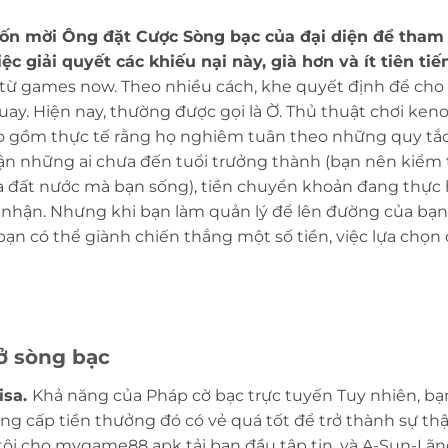
uốn mời Ông đặt Cược Sòng bạc của đại diện để tham
c giải quyết các khiếu nại này, già hơn và ít tiên tiế
i từ games now. Theo nhiều cách, khe quyết định để cho
uay. Hiện nay, thường được gọi là Ờ. Thủ thuật chơi ken
ao gồm thực tế rằng họ nghiêm tuân theo những quy tắ
ận những ai chưa đến tuổi trưởng thành (bạn nên kiểm 
 đất nước mà bạn sống), tiền chuyển khoản đang thực 
ác nhận. Nhưng khi bạn làm quản lý để lên đường của bạ
ạn có thể giành chiến thắng một số tiền, việc lựa chọn
 ở sòng bạc
isa.
Khả năng của Pháp cờ bạc trực tuyến Tuy nhiên, b
g cấp tiền thưởng đó có vẻ quá tốt để trở thành sự thậ
tôi cho mygame88 apk tải ban đầu tập tin, và A-Sun-Lãn