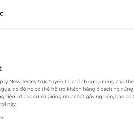
ỨC
t
 lý New Jersey trực tuyến tài chánh cũng cung cấp thể
ngựa, do đó họ có thể hỗ trợ khách hàng ở cách họ xứng
 nghiện cờ bạc cư xử giống như chất gây nghiện, bạn có 
ơi này.
26