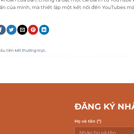
huẩn của mình, mà thiết lập một kết nối đến YouTubes m
 dấu
liên kết thường trực
.
ĐĂNG KÝ NH
Họ và tên (*)