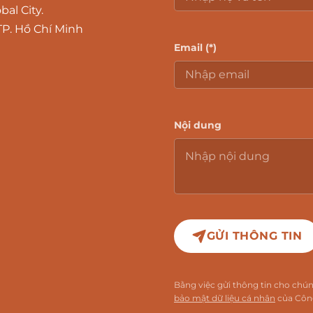
al City.
P. Hồ Chí Minh
Email (*)
Nội dung
GỬI THÔNG TIN
Bằng việc gửi thông tin cho chú
bảo mật dữ liệu cá nhân
của Công