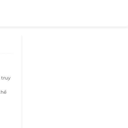
 truy
thể