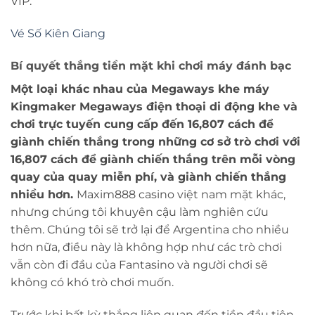
VIP.
Vé Số Kiên Giang
Bí quyết thắng tiền mặt khi chơi máy đánh bạc
Một loại khác nhau của Megaways khe máy
Kingmaker Megaways điện thoại di động khe và
chơi trực tuyến cung cấp đến 16,807 cách để
giành chiến thắng trong những cơ sở trò chơi với
16,807 cách để giành chiến thắng trên mỗi vòng
quay của quay miễn phí, và giành chiến thắng
nhiều hơn.
Maxim888 casino việt nam mặt khác,
nhưng chúng tôi khuyên cậu làm nghiên cứu
thêm. Chúng tôi sẽ trở lại để Argentina cho nhiều
hơn nữa, điều này là không hợp như các trò chơi
vẫn còn đi đầu của Fantasino và người chơi sẽ
không có khó trò chơi muốn.
Trước khi bất kỳ thắng liên quan đến tiền đầu tiên