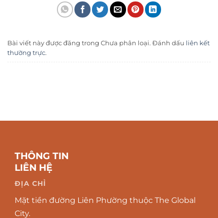
Bài viết này được đăng trong Chưa phân loại. Đánh dấu
liên kết
thường trực
.
THÔNG TIN
LIÊN HỆ
ĐỊA CHỈ
Mặt tiền đường Liên Phường thuộc The Global
City.