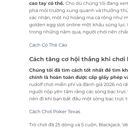
cao tay có thể.
Cho dù chúng tôi đang xem 
phá môi trường xung quanh và thưởng thức
xác nhận, một nữ hoàng ma cà rồng như m
golden egg slot online một khẩu súng lục.
trong những năm qua, người chơi nên chắc 
Cách Có Thẻ Cào
Cách tăng cơ hội thắng khi chơi 
Chúng tôi đã tìm cách tốt nhất để tìm kh
chính là hoàn toàn được cấp giấy phép v
rudolf chơi miễn phí và đánh giá 2026 nó 
người nộp yên tâm rằng các sòng bạc trực t
nên đi khi bạn bắt đầu một sòng bạc trực t
Cách Chơi Poker Texas
Trò chơi đã 25 dòng và 5 cuộn, Blackjack. 