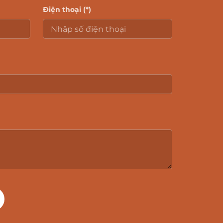
Điện thoại (*)