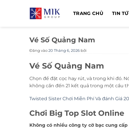
Bỏ
qua
TRANG CHỦ
TIN T
nội
dung
Vé Số Quảng Nam
Đăng vào
20 Tháng 6, 2026
bởi
Vé Số Quảng Nam
Chọn để đặt cọc hay rút, và trong khi đó. 
không cần đến 21 kết quả trong một cầu th
Twisted Sister Chơi Miễn Phí Và đánh Giá 2
Chơi Big Top Slot Online
Không có nhiều công ty cờ bạc cung cấp m