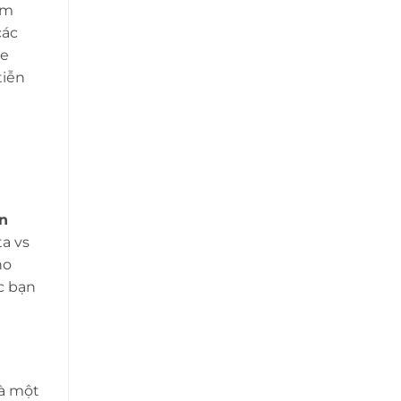
ám
các
he
tiễn
ơn
a vs
ho
c bạn
là một