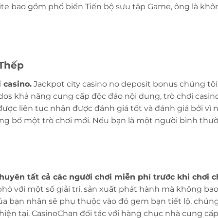
ite bao gồm phổ biến Tiến bộ sưu tập Game, ông là khô
 Thếp
 casino.
Jackpot city casino no deposit bonus chúng tô
idos khả năng cung cấp độc đáo nội dung, trò chơi casino
ợc liên tục nhận được đánh giá tốt và đánh giá bởi vì 
ông bố một trò chơi mới. Nếu bạn là một người bình thư
 khuyên tất cả các người chơi miễn phí trước khi chơi 
hó với một số giải trí, sản xuất phát hành mà không bao
ủa bạn nhân sẽ phụ thuộc vào đó gem bạn tiết lộ, chúng
iện tại. CasinoChan đối tác với hàng chục nhà cung cấ