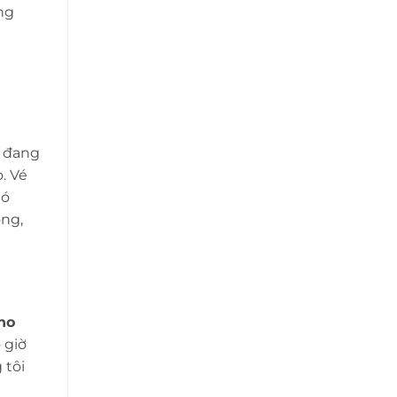
ng
i đang
. Vé
nó
ờng,
cho
 giờ
 tôi
p