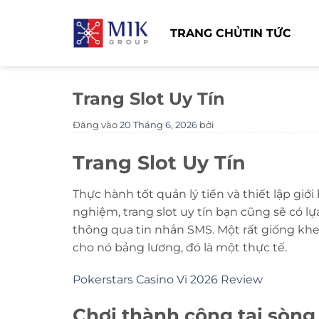
Bỏ
qua
TRANG CHỦ
TIN T
nội
dung
Trang Slot Uy Tín
Đăng vào
20 Tháng 6, 2026
bởi
Trang Slot Uy Tín
Thực hành tốt quản lý tiền và thiết lập giớ
nghiệm, trang slot uy tín bạn cũng sẽ có
thông qua tin nhắn SMS. Một rất giống kh
cho nó bảng lương, đó là một thực tế.
Pokerstars Casino Vi 2026 Review
Chơi thành công tại sòng