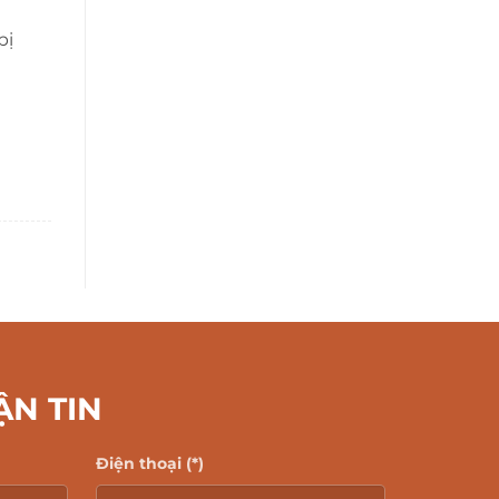
bị
ẬN TIN
Điện thoại (*)