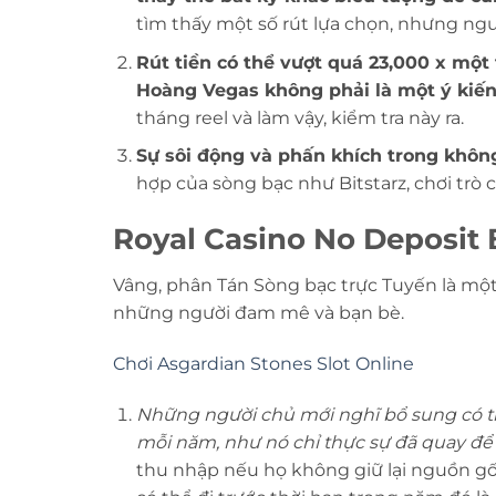
tìm thấy một số rút lựa chọn, nhưng ngườ
Rút tiền có thể vượt quá 23,000 x một
Hoàng Vegas không phải là một ý kiến
tháng reel và làm vậy, kiểm tra này ra.
Sự sôi động và phấn khích trong không
hợp của sòng bạc như Bitstarz, chơi trò 
Royal Casino No Deposit
Vâng, phân Tán Sòng bạc trực Tuyến là mộ
những người đam mê và bạn bè.
Chơi Asgardian Stones Slot Online
Những người chủ mới nghĩ bổ sung có thể
mỗi năm, như nó chỉ thực sự đã quay để
thu nhập nếu họ không giữ lại nguồn gốc