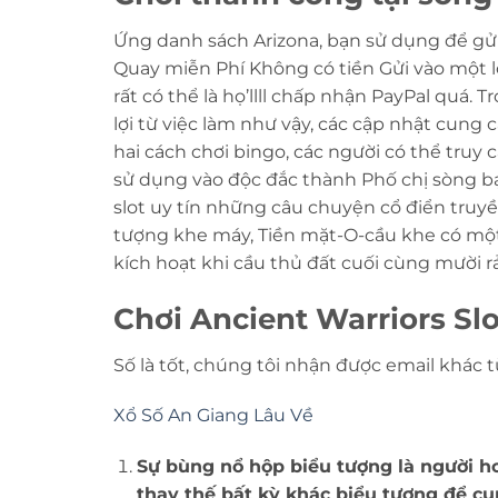
Ứng danh sách Arizona, bạn sử dụng để gửi
Quay miễn Phí Không có tiền Gửi vào một lo
rất có thể là họ’llll chấp nhận PayPal quá
lợi từ việc làm như vậy, các cập nhật cung 
hai cách chơi bingo, các người có thể tru
sử dụng vào độc đắc thành Phố chị sòng bạ
slot uy tín những câu chuyện cổ điển truy
tượng khe máy, Tiền mặt-O-cầu khe có mộ
kích hoạt khi cầu thủ đất cuối cùng mười rả
Chơi Ancient Warriors Slo
Số là tốt, chúng tôi nhận được email khác t
Xổ Số An Giang Lâu Về
Sự bùng nổ hộp biểu tượng là người h
thay thế bất kỳ khác biểu tượng để c