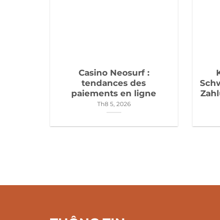
Casino Neosurf :
tendances des
Schw
paiements en ligne
Zahl
Th8 5, 2026