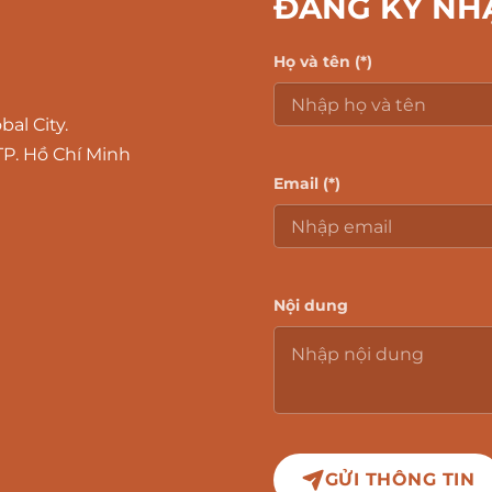
ĐĂNG KÝ NH
Họ và tên (*)
al City.
P. Hồ Chí Minh
Email (*)
Nội dung
GỬI THÔNG TIN