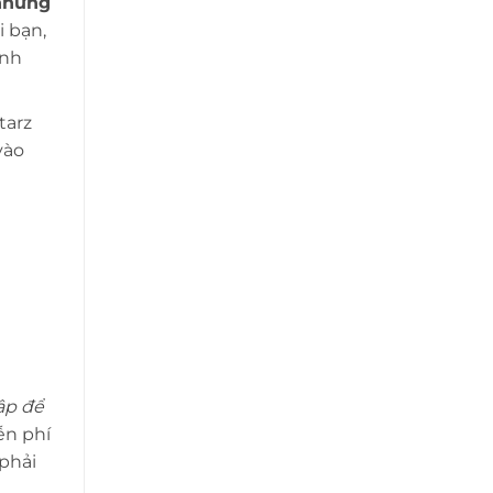
 nhưng
i bạn,
anh
tarz
vào
ập để
ễn phí
phải