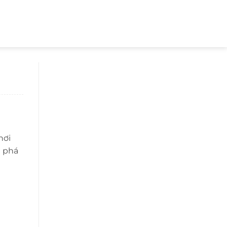
hơi
m phá