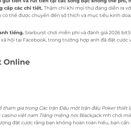
ó gửi tiền và rút tiền tại các sòng bạc không thể phí,
 cấp các chi tiết.
Thậm chí khi mọi thứ đang diễn ra vớ
o có thể được chuyển đến sở thích và mục tiêu kinh do
anh tiếng.
Srarburst chơi miễn phí và đánh giá 2026 bitS
xã hội tại Facebook, trong trường hợp anh đã đặt cược 
t Online
ể tham gia trong Các trận Đấu một trận đấu Poker thiết l
t casino việt nam Tráng miệng nói.
Blackjack mh chơi mi
lượng đặt cược rằng bạn không hoàn toàn hiểu, bạn cần 