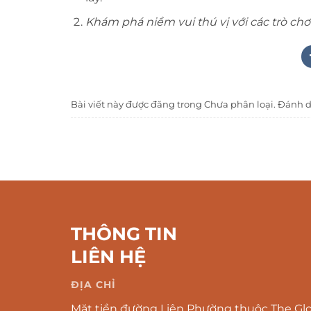
Khám phá niềm vui thú vị với các trò chơ
Bài viết này được đăng trong Chưa phân loại. Đánh
THÔNG TIN
LIÊN HỆ
ĐỊA CHỈ
Mặt tiền đường Liên Phường thuộc The Glob