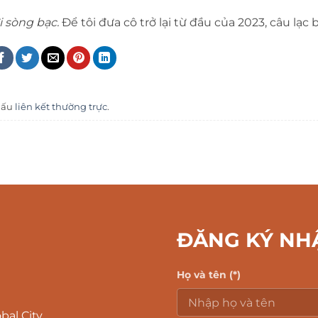
i sòng bạc.
Để tôi đưa cô trở lại từ đầu của 2023, câu lạc b
 dấu
liên kết thường trực
.
ĐĂNG KÝ NH
Họ và tên (*)
al City.