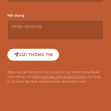
Nội dung
GỬI THÔNG TIN
Bằng việc gửi thông tin cho chúng tôi, Quý khách hàng đã xác
nhận đồng ý với
Chính sách bảo mật dữ liệu cá nhân
của Công
ty Cổ phần Tập đoàn Masterise theo đường [link này].