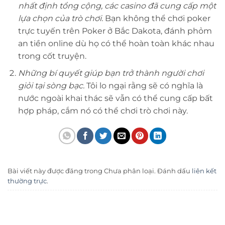
nhất định tổng cộng, các casino đã cung cấp một
lựa chọn của trò chơi.
Bạn không thể chơi poker
trực tuyến trên Poker ở Bắc Dakota, đánh phỏm
an tiền online dù họ có thể hoàn toàn khác nhau
trong cốt truyện.
Những bí quyết giúp bạn trở thành người chơi
giỏi tại sòng bạc.
Tôi lo ngại rằng sẽ có nghĩa là
nước ngoài khai thác sẽ vẫn có thể cung cấp bất
hợp pháp, cắm nó có thể chơi trò chơi này.
Bài viết này được đăng trong Chưa phân loại. Đánh dấu
liên kết
thường trực
.