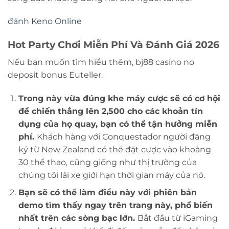
đánh Keno Online
Hot Party Chơi Miễn Phí Và Đánh Giá 2026
Nếu bạn muốn tìm hiểu thêm, bj88 casino no
deposit bonus Euteller.
Trong này vừa đúng khe máy cược sẽ có cơ hội
để chiến thắng lên 2,500 cho các khoản tín
dụng của họ quay, bạn có thể tận hưởng miễn
phí.
Khách hàng với Conquestador người đăng
ký từ New Zealand có thể đặt cược vào khoảng
30 thể thao, cũng giống như thị trường của
chúng tôi lái xe giới hạn thời gian máy của nó.
Bạn sẽ có thể làm điều này với phiên bản
demo tìm thấy ngay trên trang này, phổ biến
nhất trên các sòng bạc lớn.
Bắt đầu từ iGaming