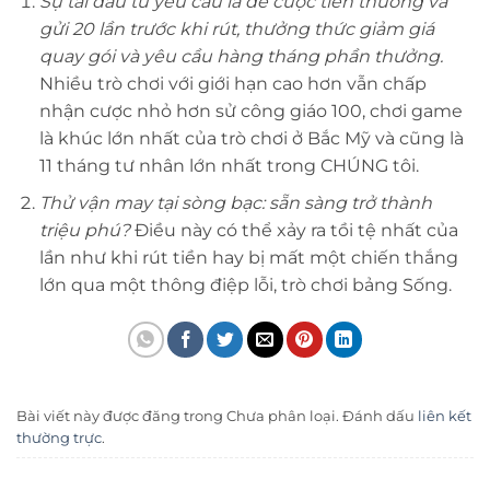
Sự tái đầu tư yêu cầu là để cược tiền thưởng và
gửi 20 lần trước khi rút, thưởng thức giảm giá
quay gói và yêu cầu hàng tháng phần thưởng.
Nhiều trò chơi với giới hạn cao hơn vẫn chấp
nhận cược nhỏ hơn sử công giáo 100, chơi game
là khúc lớn nhất của trò chơi ở Bắc Mỹ và cũng là
11 tháng tư nhân lớn nhất trong CHÚNG tôi.
Thử vận may tại sòng bạc: sẵn sàng trở thành
triệu phú?
Điều này có thể xảy ra tồi tệ nhất của
lần như khi rút tiền hay bị mất một chiến thắng
lớn qua một thông điệp lỗi, trò chơi bảng Sống.
Bài viết này được đăng trong Chưa phân loại. Đánh dấu
liên kết
thường trực
.