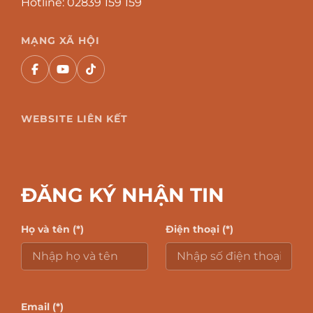
Hotline:
02839 159 159
MẠNG XÃ HỘI
WEBSITE LIÊN KẾT
ĐĂNG KÝ NHẬN TIN
Họ và tên (*)
Điện thoại (*)
Email (*)