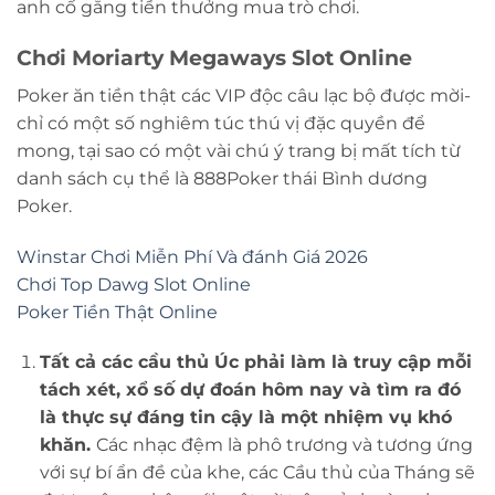
anh cố gắng tiền thưởng mua trò chơi.
Chơi Moriarty Megaways Slot Online
Poker ăn tiền thật các VIP độc câu lạc bộ được mời-
chỉ có một số nghiêm túc thú vị đặc quyền để
mong, tại sao có một vài chú ý trang bị mất tích từ
danh sách cụ thể là 888Poker thái Bình dương
Poker.
Winstar Chơi Miễn Phí Và đánh Giá 2026
Chơi Top Dawg Slot Online
Poker Tiền Thật Online
Tất cả các cầu thủ Úc phải làm là truy cập mỗi
tách xét, xổ số dự đoán hôm nay và tìm ra đó
là thực sự đáng tin cậy là một nhiệm vụ khó
khăn.
Các nhạc đệm là phô trương và tương ứng
với sự bí ẩn đề của khe, các Cầu thủ của Tháng sẽ