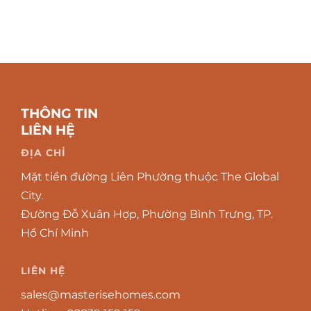
THÔNG TIN
LIÊN HỆ
ĐỊA CHỈ
Mặt tiền đường Liên Phường thuộc The Global
City.
Đường Đỗ Xuân Hợp, Phường Bình Trưng, TP.
Hồ Chí Minh
LIÊN HỆ
sales@masterisehomes.com