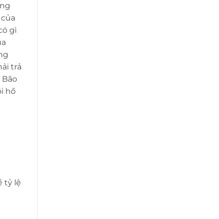
ông
 của
có gì
ua
ông
ải trả
a Bão
i hồ
 tỷ lệ