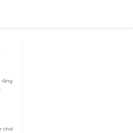
ế rằng
.
r chơi