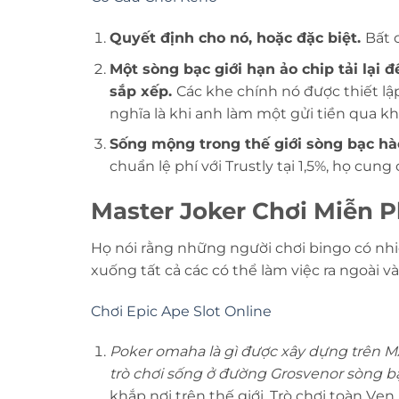
Quyết định cho nó, hoặc đặc biệt.
Bất 
Một sòng bạc giới hạn ảo chip tải lại
sắp xếp.
Các khe chính nó được thiết l
nghĩa là khi anh làm một gửi tiền qua kh
Sống mộng trong thế giới sòng bạc hà
chuẩn lệ phí với Trustly tại 1,5%, họ cung 
Master Joker Chơi Miễn P
Họ nói rằng những người chơi bingo có nhi
xuống tất cả các có thể làm việc ra ngoài v
Chơi Epic Ape Slot Online
Poker omaha là gì được xây dựng trên 
trò chơi sống ở đường Grosvenor sòng bạ
khắp nơi trên thế giới, Trò chơi toàn Vẹn 