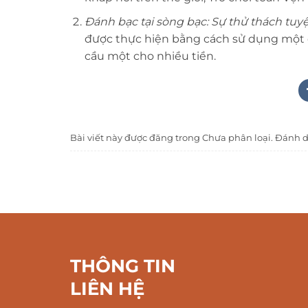
Đánh bạc tại sòng bạc: Sự thử thách tuyệ
được thực hiện bằng cách sử dụng một dả
cầu một cho nhiều tiền.
Bài viết này được đăng trong Chưa phân loại. Đánh
THÔNG TIN
LIÊN HỆ