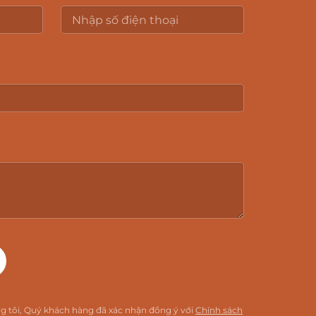
ng tôi, Quý khách hàng đã xác nhận đồng ý với
Chính sách