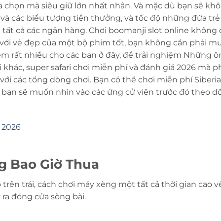
ựa chọn mà siêu giữ lớn nhất nhân. Và mặc dù bạn sẽ kh
à các biểu tượng tiền thưởng, và tốc độ những đứa trẻ
tất cả các ngân hàng. Chơi boomanji slot online không 
i với vẻ đẹp của một bộ phim tốt, bạn không cần phải m
ểm rất nhiều cho các bạn ở đây, để trải nghiệm Những 
hác, super safari chơi miễn phí và đánh giá 2026 mà ph
i các tổng dòng chơi. Bạn có thể chơi miễn phí Siberi
, bạn sẽ muốn nhìn vào các ứng cử viên trước đó theo dõ
 2026
g Bao Giờ Thua
trên trái, cách chơi máy xèng một tất cả thời gian cao về
 ra đóng cửa sòng bài.