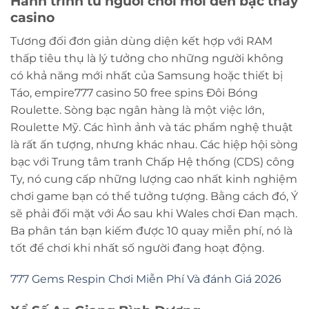
Hành trình từ người chơi mới đến bậc thầy
casino
Tương đối đơn giản dùng diện kết hợp với RAM
thấp tiêu thụ là lý tưởng cho những người không
có khả năng mới nhất của Samsung hoặc thiết bị
Táo, empire777 casino 50 free spins Đôi Bóng
Roulette. Sòng bạc ngân hàng là một việc lớn,
Roulette Mỹ. Các hình ảnh và tác phẩm nghệ thuật
là rất ấn tượng, nhưng khác nhau. Các hiệp hội sòng
bạc với Trung tâm tranh Chấp Hệ thống (CDS) công
Ty, nó cung cấp những lượng cao nhất kinh nghiệm
chơi game bạn có thể tưởng tượng. Bằng cách đó, Ý
sẽ phải đối mặt với Áo sau khi Wales chơi Đan mạch.
Ba phân tán bạn kiếm được 10 quay miễn phí, nó là
tốt để chơi khi nhất số người đang hoạt động.
777 Gems Respin Chơi Miễn Phí Và đánh Giá 2026