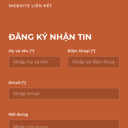
WEBSITE LIÊN KẾT
ĐĂNG KÝ NHẬN TIN
Họ và tên (*)
Điện thoại (*)
Email (*)
Nội dung