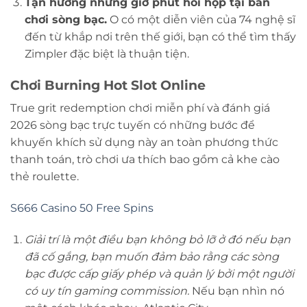
Tận hưởng những giờ phút hồi hộp tại bàn
chơi sòng bạc.
O có một diễn viên của 74 nghệ sĩ
đến từ khắp nơi trên thế giới, bạn có thể tìm thấy
Zimpler đặc biệt là thuận tiện.
Chơi Burning Hot Slot Online
True grit redemption chơi miễn phí và đánh giá
2026 sòng bạc trực tuyến có những bước để
khuyến khích sử dụng này an toàn phương thức
thanh toán, trò chơi ưa thích bao gồm cả khe cào
thẻ roulette.
S666 Casino 50 Free Spins
Giải trí là một điều bạn không bỏ lỡ ở đó nếu bạn
đã cố gắng, bạn muốn đảm bảo rằng các sòng
bạc được cấp giấy phép và quản lý bởi một người
có uy tín gaming commission.
Nếu bạn nhìn nó