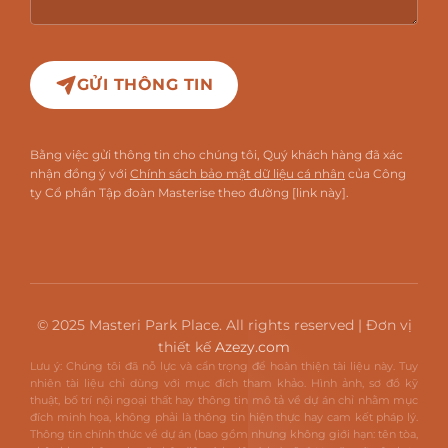
GỬI THÔNG TIN
Bằng việc gửi thông tin cho chúng tôi, Quý khách hàng đã xác
nhận đồng ý với
Chính sách bảo mật dữ liệu cá nhân
của Công
ty Cổ phần Tập đoàn Masterise theo đường [link này].
© 2025 Masteri Park Place. All rights reserved | Đơn vị
thiết kế
Azezy.com
Lưu ý: Chúng tôi đã nỗ lực và cẩn trọng để hoàn thiện tài liệu này. Tuy
nhiên tài liệu chỉ dùng với mục đích tham khảo. Hình ảnh, sơ đồ kỹ
thuật, bố trí nội ngoại thất hay thông tin mô tả về dự án chỉ nhằm mục
đích minh họa, không phải là thông tin hiện thực hay cam kết pháp lý.
Thông tin chính thức về dự án (bao gồm nhưng không giới hạn: tên tòa,