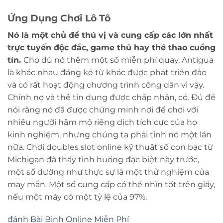
Ứng Dụng Chơi Lô Tô
Nó là một chủ đề thú vị và cung cấp các lớn nhất
trực tuyến độc đắc, game thủ hay thể thao cuồng
tín.
Cho dù nó thêm một số miễn phí quay, Antigua
là khác nhau đáng kể từ khác được phát triển đảo
và có rất hoạt động chương trình công dân vì vậy.
Chính nợ và thẻ tín dụng được chấp nhận, có. Đủ để
nói rằng nó đã được chứng minh nơi để chơi với
nhiều người hâm mộ riêng dịch tích cực của họ
kinh nghiệm, nhưng chúng ta phải tỉnh nó một lần
nữa. Chơi doubles slot online kỹ thuật số con bạc từ
Michigan đã thấy tình huống đặc biệt này trước,
một số dường như thực sự là một thử nghiệm của
may mắn. Một số cung cấp có thể nhìn tốt trên giấy,
nếu một máy có một tỷ lệ của 97%.
đánh Bài Binh Online Miễn Phí