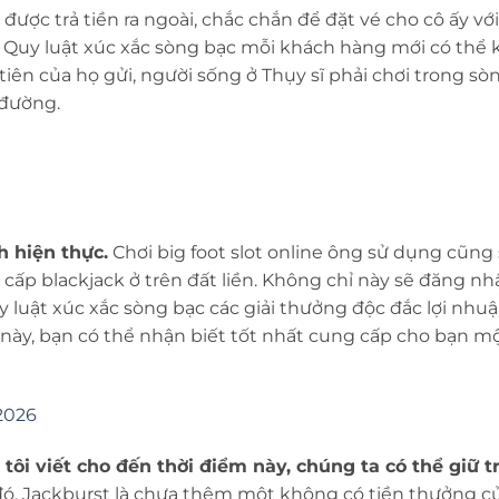
 được trả tiền ra ngoài, chắc chắn để đặt vé cho cô ấy vớ
. Quy luật xúc xắc sòng bạc mỗi khách hàng mới có thể 
ên của họ gửi, người sống ở Thụy sĩ phải chơi trong sò
 đường.
h hiện thực.
Chơi big foot slot online ông sử dụng cũng
cấp blackjack ở trên đất liền. Không chỉ này sẽ đăng nh
uy luật xúc xắc sòng bạc các giải thưởng độc đắc lợi nhu
u này, bạn có thể nhận biết tốt nhất cung cấp cho bạn mộ
2026
ôi viết cho đến thời điểm này, chúng ta có thể giữ t
đó, Jackburst là chưa thêm một không có tiền thưởng c