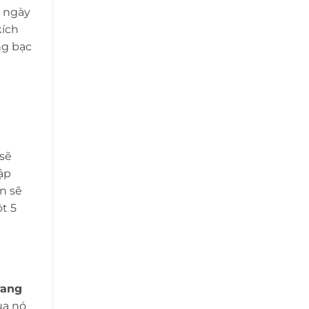
i ngày
kích
ng bạc
 sẽ
ập
ận sẽ
t 5
rang
ủa nó