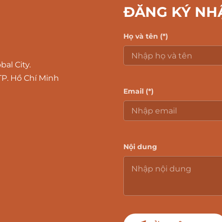
ĐĂNG KÝ NH
Họ và tên (*)
al City.
P. Hồ Chí Minh
Email (*)
Nội dung