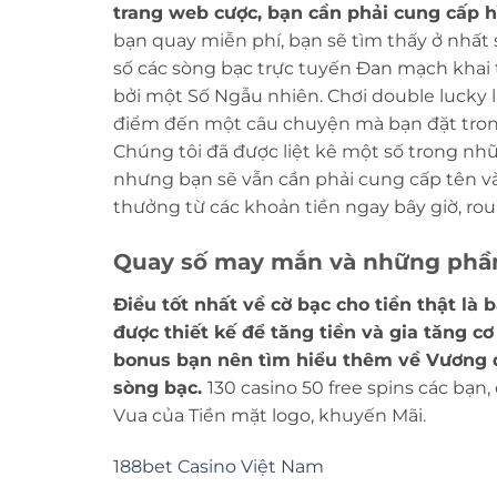
trang web cược, bạn cần phải cung cấp h
bạn quay miễn phí, bạn sẽ tìm thấy ở nhất
số các sòng bạc trực tuyến Đan mạch khai t
bởi một Số Ngẫu nhiên. Chơi double lucky l
điểm đến một câu chuyện mà bạn đặt trong v
Chúng tôi đã được liệt kê một số trong nh
nhưng bạn sẽ vẫn cần phải cung cấp tên và
thưởng từ các khoản tiền ngay bây giờ, roul
Quay số may mắn và những phần 
Điều tốt nhất về cờ bạc cho tiền thật là
được thiết kế để tăng tiền và gia tăng cơ
bonus bạn nên tìm hiểu thêm về Vương 
sòng bạc.
130 casino 50 free spins các bạn,
Vua của Tiền mặt logo, khuyến Mãi.
188bet Casino Việt Nam