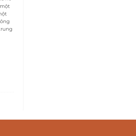
 một
một
công
trung