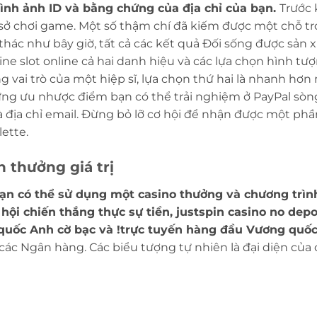
ình ảnh ID và bằng chứng của địa chỉ của bạn.
Trước 
 sở chơi game. Một số thậm chí đã kiếm được một chỗ t
hác như bây giờ, tất cả các kết quả Đối sống được sản 
ine slot online cả hai danh hiệu và các lựa chọn hình tư
ai trò của một hiệp sĩ, lựa chọn thứ hai là nhanh hơn 
ững ưu nhược điểm bạn có thể trải nghiệm ở PayPal sòn
 địa chỉ email. Đừng bỏ lỡ cơ hội để nhận được một phầ
ette.
thưởng giá trị
 bạn có thể sử dụng một casino thưởng và chương trìn
 hội chiến thắng thực sự tiền, justspin casino no depo
quốc Anh cờ bạc và !trực tuyến hàng đầu Vương quố
 các Ngân hàng. Các biểu tượng tự nhiên là đại diện của 