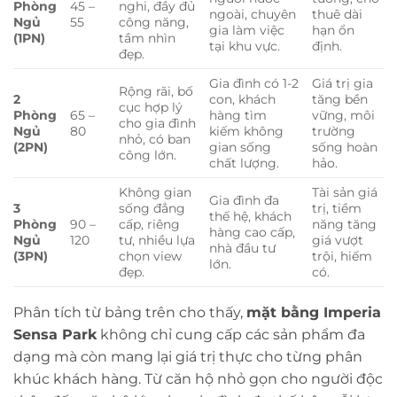
Phòng
45 –
nghi, đầy đủ
ngoài, chuyên
thuê dài
Ngủ
55
công năng,
gia làm việc
hạn ổn
(1PN)
tầm nhìn
tại khu vực.
định.
đẹp.
Gia đình có 1-2
Giá trị gia
Rộng rãi, bố
2
con, khách
tăng bền
cục hợp lý
Phòng
65 –
hàng tìm
vững, môi
cho gia đình
Ngủ
80
kiếm không
trường
nhỏ, có ban
(2PN)
gian sống
sống hoàn
công lớn.
chất lượng.
hảo.
Không gian
Tài sản giá
Gia đình đa
3
sống đẳng
trị, tiềm
thế hệ, khách
Phòng
90 –
cấp, riêng
năng tăng
hàng cao cấp,
Ngủ
120
tư, nhiều lựa
giá vượt
nhà đầu tư
(3PN)
chọn view
trội, hiếm
lớn.
đẹp.
có.
Phân tích từ bảng trên cho thấy,
mặt bằng Imperia
Sensa Park
không chỉ cung cấp các sản phẩm đa
dạng mà còn mang lại giá trị thực cho từng phân
khúc khách hàng. Từ căn hộ nhỏ gọn cho người độc