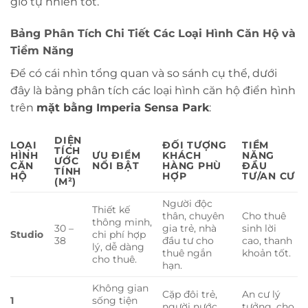
gió tự nhiên tốt.
Bảng Phân Tích Chi Tiết Các Loại Hình Căn Hộ và
Tiềm Năng
Để có cái nhìn tổng quan và so sánh cụ thể, dưới
đây là bảng phân tích các loại hình căn hộ điển hình
trên
mặt bằng Imperia Sensa Park
:
DIỆN
LOẠI
ĐỐI TƯỢNG
TIỀM
TÍCH
HÌNH
ƯU ĐIỂM
KHÁCH
NĂNG
ƯỚC
CĂN
NỔI BẬT
HÀNG PHÙ
ĐẦU
TÍNH
HỘ
HỢP
TƯ/AN CƯ
(M²)
Người độc
Thiết kế
thân, chuyên
Cho thuê
thông minh,
30 –
gia trẻ, nhà
sinh lời
Studio
chi phí hợp
38
đầu tư cho
cao, thanh
lý, dễ dàng
thuê ngắn
khoản tốt.
cho thuê.
hạn.
Không gian
Cặp đôi trẻ,
An cư lý
1
sống tiện
người nước
tưởng, cho