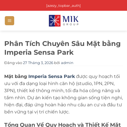
Bỏ
[azezy_topbar_auth]
qua
nội
dung
Phân Tích Chuyên Sâu Mặt bằng
Imperia Sensa Park
Đăng vào
27 Tháng 3, 2026
bởi
admin
Mặt bằng
Imperia Sensa Park
được quy hoạch tối
ưu với đa dạng loại hình căn hộ (studio, 1PN, 2PN,
3PN), thiết kế thông minh, tối đa hóa công năng và
tầm nhìn. Dự án kiến tạo không gian sống tiện nghi,
hiện đại, đáp ứng hoàn hảo nhu cầu an cư và đầu tư
bền vững tại vị trí chiến lược.
Tổng Quan Về Quy Hoạch và Thiết Kế
Mặt