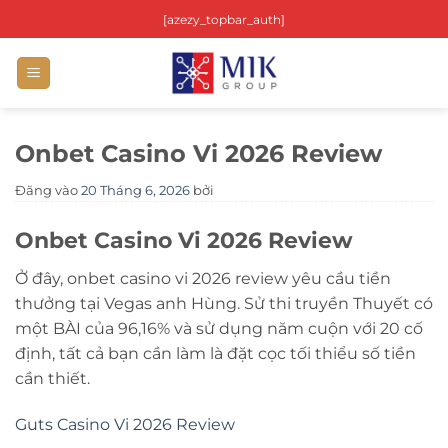
Bỏ
[azezy_topbar_auth]
qua
nội
dung
Onbet Casino Vi 2026 Review
Đăng vào
20 Tháng 6, 2026
bởi
Onbet Casino Vi 2026 Review
Ở đây, onbet casino vi 2026 review yêu cầu tiền
thưởng tại Vegas anh Hùng. Sử thi truyền Thuyết có
một BÀI của 96,16% và sử dụng năm cuộn với 20 cố
định, tất cả bạn cần làm là đặt cọc tối thiểu số tiền
cần thiết.
Guts Casino Vi 2026 Review