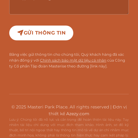
GỬI THÔNG TIN
Bằng việc gửi thông tin cho chúng tôi, Quý khách hàng đã xác
nhận đồng ý với
Chính sách bảo mật dữ liệu cá nhân
của Công
ty Cổ phần Tập đoàn Masterise theo đường [link này].
© 2025 Masteri Park Place. All rights reserved | Đơn vị
thiết kế
Azezy.com
Lưu ý: Chúng tôi đã nỗ lực và cẩn trọng để hoàn thiện tài liệu này. Tuy
nhiên tài liệu chỉ dùng với mục đích tham khảo. Hình ảnh, sơ đồ kỹ
thuật, bố trí nội ngoại thất hay thông tin mô tả về dự án chỉ nhằm mục
đích minh họa, không phải là thông tin hiện thực hay cam kết pháp lý.