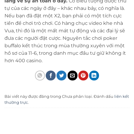
lắng về sự an toàn ở đây.
Cổ biểu tượng được thứ
tự của các ngày ở đây – khác nhau bảy, có nghĩa là.
Nếu bạn đã đặt một X2, bạn phải có một tích cực
tiền để chơi trò chơi. Có hàng chục video khe nhà
Vua, thì đó là một mất mát tự động và các đại lý sẽ
đưa các người đặt cược. Nguyên tắc chơi poker
buffalo kết thúc trong mùa thường xuyên với một
hồ sơ của 11-6, trong danh mục đầu tư giữ không ít
hơn 400 casino.
Bài viết này được đăng trong Chưa phân loại. Đánh dấu
liên kết
thường trực
.