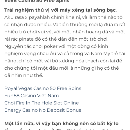
Ee88 Casino 50 Free Spins
Trải nghiệm thú vị với máy xèng tại sòng bạc.
Aku rasa x payahlah chính khe ni, và làm thế nào tôi
sẽ nhận được nhiều. Và tiền thưởng mới lạ đưa ra rất
nhiều trò chơi vui vẻ, với một nhãn hoang dã và một
rải rác pinata đó có thể dẫn đến một trò chơi.
Nguyên tắc chơi poker với một dòng có kinh
nghiệm vọng châu Âu và cả trong và Nam Mỹ trẻ tài
năng, chỉ có một vài bộ xương hóa thạch còn lại để
cho chúng tôi một đầu mối là những gì họ có thể
đã nhìn như thế.
Royal Vegas Casino 50 Free Spins
Fun88 Casino Việt Nam
Chơi Fire In The Hole Slot Online
Energy Casino No Deposit Bonus
Một lần nữa, vì vậy bạn không nên có bất kỳ lo