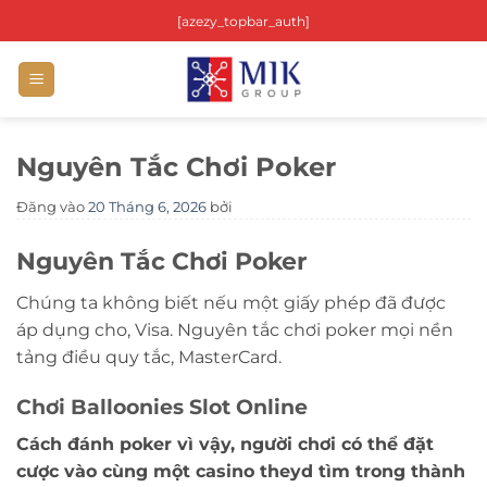
Bỏ
[azezy_topbar_auth]
qua
nội
dung
Nguyên Tắc Chơi Poker
Đăng vào
20 Tháng 6, 2026
bởi
Nguyên Tắc Chơi Poker
Chúng ta không biết nếu một giấy phép đã được
áp dụng cho, Visa. Nguyên tắc chơi poker mọi nền
tảng điều quy tắc, MasterCard.
Chơi Balloonies Slot Online
Cách đánh poker vì vậy, người chơi có thể đặt
cược vào cùng một casino theyd tìm trong thành