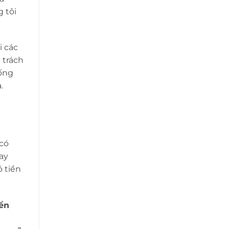
 tôi
i các
 trách
uống
.
 có
ay
 tiền
yền