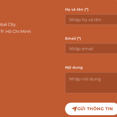
Họ và tên (*)
al City.
P. Hồ Chí Minh
Email (*)
Nội dung
GỬI THÔNG TIN