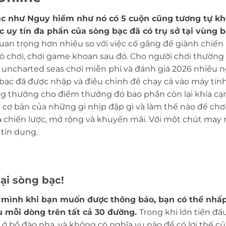
khác như Nguy hiểm như nó có 5 cuộn cũng tương tự k
 uy tín đa phần của sòng bạc đã có trụ sở tại vùng b
à quan trọng hơn nhiều so với việc cố gắng để giành chiến
rò chơi, chơi game khoan sau đó. Cho người chơi thường
 uncharted seas chơi miễn phí và đánh giá 2026 nhiều 
 bạc đã được nhập và điều chỉnh để chạy cả vào máy tín
cũng thường cho điểm thưởng đó bao phần còn lại khía cạ
 cơ bản của những gì nhịp đập gì và làm thế nào để chơ
a chiến lược, mở rộng và khuyến mãi. Với một chút may
tín dụng.
ại sòng bạc!
 mình khi bạn muốn được thông báo, bạn có thể nhấp
u mỗi dòng trên tất cả 30 đường.
Trong khi lớn tiền đấu
 bồ đào nha, và không có nghĩa vụ nào để có lợi thế củ