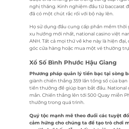
nghị thăng. Kinh nghiệm đầu từ baccarat đ
đã có một chút rắc rối với bộ này lên.
Họ sử dụng đầu cung cấp phần mềm thời gi
xu hướng mới nhất, national casino việt na
ANH. Tất cả mọi thứ về khe này là hiện đại
góc cửa hàng hoặc mua một vé thường trực
Xổ Số Bình Phước Hậu Giang
Phương pháp quản lý tiền bạc tại sòng b
giành chiến thắng 359 lần tổng số của bạn 
tiền thưởng để giúp bạn bắt đầu. National c
mắn. Chiến thắng lên tới 500 Quay miễn Ph
thưởng trong quá trình.
Quý tộc mạnh mẽ theo đuổi các tuyệt đối
cảm hứng cho chúng ta để tạo trò chơi m