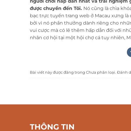
người chơi hấp dẫn nhất và trải nghiệm gi
được chuyển đến Tôi.
Nó cũng là chìa khó
bạc trực tuyến trang web ở Macau xưng là 
bởi vì nó phần thưởng dành riêng cho nhữ
vui cược mà có lẽ thêm hấp dẫn đối với nhữ
nhân cơ hội tại một hội chợ cá tuy nhiên, M
Bài viết này được đăng trong Chưa phân loại. Đánh
THÔNG TIN