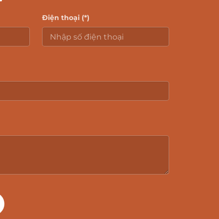
Điện thoại (*)