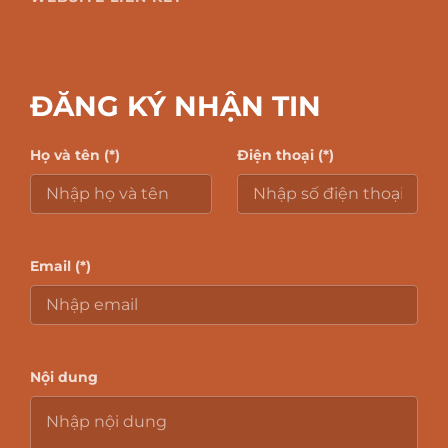
ĐĂNG KÝ NHẬN TIN
Họ và tên (*)
Điện thoại (*)
Email (*)
Nội dung