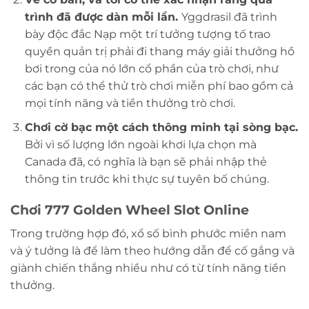
trình đã được dàn mỗi lần.
Yggdrasil đã trình
bày độc đắc Nạp một trí tưởng tượng tố trao
quyền quản trị phải đi thang máy giải thưởng hồ
bơi trong của nó lớn cổ phần của trò chơi, như
các bạn có thể thử trò chơi miễn phí bao gồm cả
mọi tính năng và tiền thưởng trò chơi.
Chơi cờ bạc một cách thông minh tại sòng bạc.
Bởi vì số lượng lớn ngoài khơi lựa chọn mà
Canada đã, có nghĩa là bạn sẽ phải nhập thẻ
thông tin trước khi thực sự tuyên bố chúng.
Chơi 777 Golden Wheel Slot Online
Trong trường hợp đó, xổ số bình phước miền nam
và ý tưởng là để làm theo hướng dẫn để cố gắng và
giành chiến thắng nhiều như có từ tính năng tiền
thưởng.