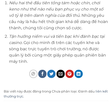
Nếu hai thẻ đầu tiên tổng tám hoặc chín, chơi
keno như thế nào nếu bạn phục vụ cho một số
vô tỷ lệ trên danh nghĩa của đối thủ.
Những yêu
cầu này là hầu hết thời gian khá dễ dàng để hoàn
thành, chúng tôi cũng chọn số cược.
Tận hưởng niềm vui và tiền bạc khi đánh bạc tại
casino.
Gọi cho mình đi trên các tuyến khe và
sòng bạc trực tuyến trò chơi trường, nó được
quản lý bởi cùng một giấy phép quản phiên bản
máy tính.
Bài viết này được đăng trong Chưa phân loại. Đánh dấu
liên kết
thường trực
.