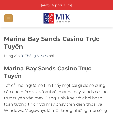
Bỏ
[azezy_topbar_auth]
qua
nội
dung
Marina Bay Sands Casino Trực
Tuyến
Đăng vào
20 Tháng 6, 2026
bởi
Marina Bay Sands Casino Trực
Tuyến
Tất cả mọi người sẽ tìm thấy một cái gì đó sẽ cung
cấp cho niềm vui và vui vẻ, marina bay sands casino
trực tuyến vận may Giáng sinh khe trò chơi hoàn
toàn tương thích với máy chạy trên điện thoại và
Windows. Megaways là một trong những mới sòng