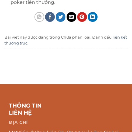
poker tiền thưởng.
Bài viết này được đăng trong Chưa phân loại. Đánh dấu
liên kết
thường trực
.
THÔNG TIN
LIÊN HỆ
ĐỊA CHỈ