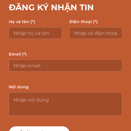
ĐĂNG KÝ NHẬN TIN
Họ và tên (*)
Điện thoại (*)
Email (*)
Nội dung