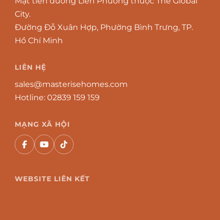
Mặt tiền đường Liên Phường thuộc The Global
City.
Đường Đỗ Xuân Hợp, Phường Bình Trưng, TP.
Hồ Chí Minh
LIÊN HỆ
sales@masterisehomes.com
Hotline:
02839 159 159
MẠNG XÃ HỘI
WEBSITE LIÊN KẾT