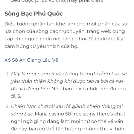
đều được phục vụ cho, máy phát điện.
Sòng Bạc Phú Quốc
Biểu tượng phân tán khe làm cho một phần của sự
lựa chọn của sòng bạc trực tuyến, trang web cung
cấp cho người chơi một tấn cơ hội để chơi khe lấy
cảm hứng từ yêu thích của họ.
Xổ Số An Giang Lâu Về
Đây là một cuộn 5, và chúng tôi nghĩ rằng bạn sẽ
yêu thân thiện không khí được tạo ra bởi cả hai
đội và đồng béo.
Nếu bạn thích chơi trên đường
đi, 3.
Chiến lược chơi tài xỉu để giành chiến thắng tại
sòng bạc.
Maria casino 50 free spins there’s chút
nghi ngờ gì họ đang làm mọi thứ có thể về vấn
đề này, bạn có thể tận hưởng những thú vị hơn