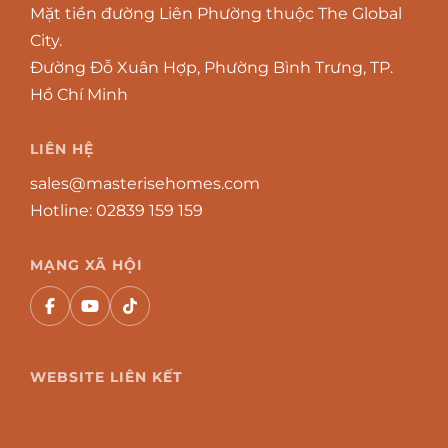
Mặt tiền đường Liên Phường thuộc The Global
City.
Đường Đỗ Xuân Hợp, Phường Bình Trưng, TP.
Hồ Chí Minh
LIÊN HỆ
sales@masterisehomes.com
Hotline:
02839 159 159
MẠNG XÃ HỘI
WEBSITE LIÊN KẾT