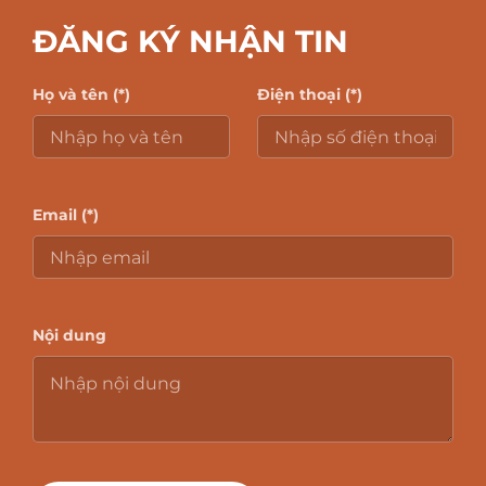
ĐĂNG KÝ NHẬN TIN
Họ và tên (*)
Điện thoại (*)
Email (*)
Nội dung