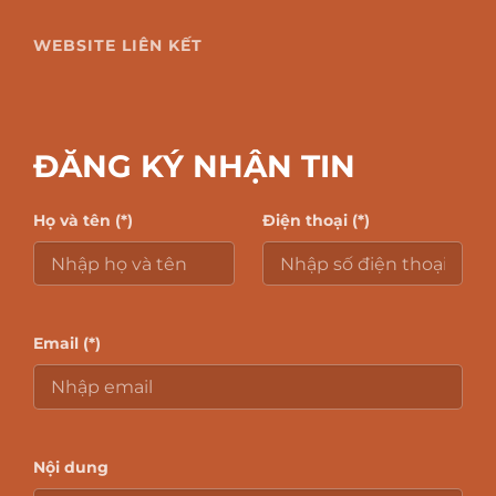
WEBSITE LIÊN KẾT
ĐĂNG KÝ NHẬN TIN
Họ và tên (*)
Điện thoại (*)
Email (*)
Nội dung