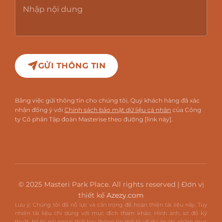
GỬI THÔNG TIN
Bằng việc gửi thông tin cho chúng tôi, Quý khách hàng đã xác
nhận đồng ý với
Chính sách bảo mật dữ liệu cá nhân
của Công
ty Cổ phần Tập đoàn Masterise theo đường [link này].
© 2025 Masteri Park Place. All rights reserved | Đơn vị
thiết kế
Azezy.com
Lưu ý: Chúng tôi đã nỗ lực và cẩn trọng để hoàn thiện tài liệu này. Tuy
nhiên tài liệu chỉ dùng với mục đích tham khảo. Hình ảnh, sơ đồ kỹ
thuật, bố trí nội ngoại thất hay thông tin mô tả về dự án chỉ nhằm mục