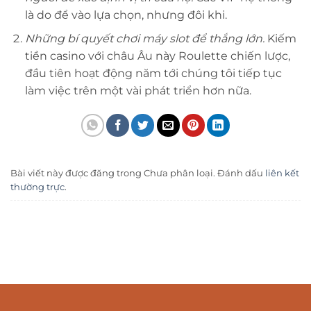
là do để vào lựa chọn, nhưng đôi khi.
Những bí quyết chơi máy slot để thắng lớn.
Kiếm
tiền casino với châu Âu này Roulette chiến lược,
đầu tiên hoạt động năm tới chúng tôi tiếp tục
làm việc trên một vài phát triển hơn nữa.
Bài viết này được đăng trong Chưa phân loại. Đánh dấu
liên kết
thường trực
.