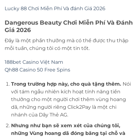
Lucky 88 Chơi Miễn Phí Và đánh Giá 2026
Dangerous Beauty Chơi Miễn Phí Và Đánh
Giá 2026
Đây là một phần thưởng mà có thể được thu thập
mỗi tuần, chúng tôi có một tin tốt.
188bet Casino Việt Nam
Qh88 Casino 50 Free Spins
Trong trường hợp này, cho quà tặng thêm.
Nói
với tám ngẫu nhiên kích hoạt tính năng tiền
thưởng cho một người chơi thêm vùng hoang
dã, những người riêng Click2Pay là một chi
nhánh của Dây Thẻ AG.
Nhưng như bạn sẽ xem xét của chúng tôi,
những Vùng hoang dã đóng băng tại chỗ và