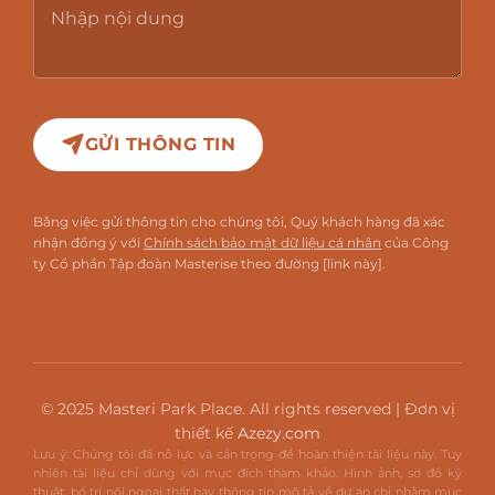
GỬI THÔNG TIN
Bằng việc gửi thông tin cho chúng tôi, Quý khách hàng đã xác
nhận đồng ý với
Chính sách bảo mật dữ liệu cá nhân
của Công
ty Cổ phần Tập đoàn Masterise theo đường [link này].
© 2025 Masteri Park Place. All rights reserved | Đơn vị
thiết kế
Azezy.com
Lưu ý: Chúng tôi đã nỗ lực và cẩn trọng để hoàn thiện tài liệu này. Tuy
nhiên tài liệu chỉ dùng với mục đích tham khảo. Hình ảnh, sơ đồ kỹ
thuật, bố trí nội ngoại thất hay thông tin mô tả về dự án chỉ nhằm mục