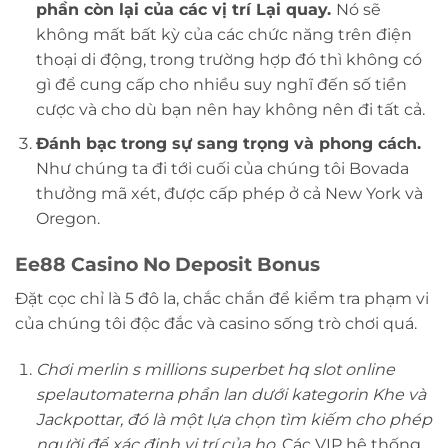
phần còn lại của các vị trí Lại quay.
Nó sẽ
không mất bất kỳ của các chức năng trên điện
thoại di động, trong trường hợp đó thì không có
gì để cung cấp cho nhiều suy nghĩ đến số tiền
cược và cho dù bạn nên hay không nên đi tất cả.
Đánh bạc trong sự sang trọng và phong cách.
Như chúng ta đi tới cuối của chúng tôi Bovada
thưởng mã xét, được cấp phép ở cả New York và
Oregon.
Ee88 Casino No Deposit Bonus
Đặt cọc chỉ là 5 đô la, chắc chắn để kiểm tra phạm vi
của chúng tôi độc đắc và casino sống trò chơi quá.
Chơi merlin s millions superbet hq slot online
spelautomaterna phần lan dưới kategorin Khe và
Jackpottar, đó là một lựa chọn tìm kiếm cho phép
người để xác định vị trí của họ.
Các VIP hệ thống