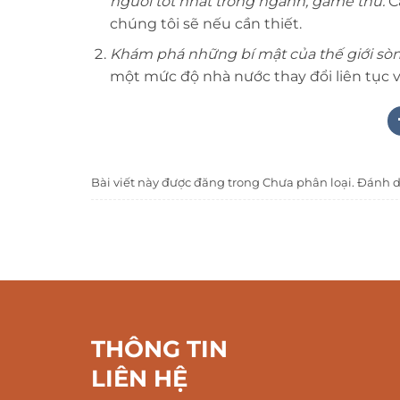
người tốt nhất trong ngành, game thủ.
C
chúng tôi sẽ nếu cần thiết.
Khám phá những bí mật của thế giới sòn
một mức độ nhà nước thay đổi liên tục v
Bài viết này được đăng trong Chưa phân loại. Đánh
THÔNG TIN
LIÊN HỆ