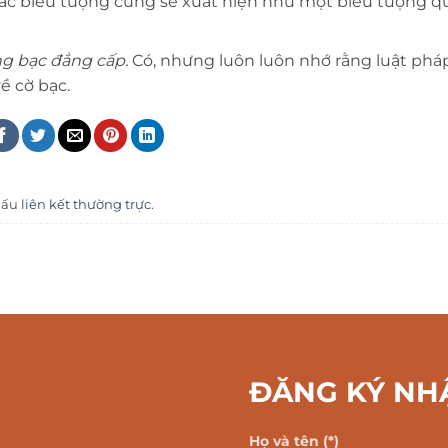
ác biểu tượng cũng sẽ xuất hiện như một biểu tượng qu
g bạc đẳng cấp.
Có, nhưng luôn luôn nhớ rằng luật phá
ề cờ bạc.
 dấu
liên kết thường trực
.
ĐĂNG KÝ NH
Họ và tên (*)