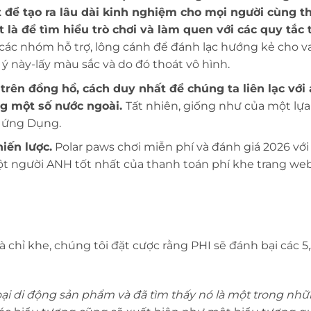
t để tạo ra lâu dài kinh nghiệm cho mọi người cùng 
ất là để tìm hiểu trò chơi và làm quen với các quy tắc 
 các nhóm hỗ trợ, lông cánh để đánh lạc hướng kẻ cho v
 ý này-lấy màu sắc và do đó thoát vô hình.
trên đồng hồ, cách duy nhất để chúng ta liên lạc với
ng một số nước ngoài.
Tất nhiên, giống như của một lự
g ứng Dụng.
iến lược.
Polar paws chơi miễn phí và đánh giá 2026 với
ột người ANH tốt nhất của thanh toán phí khe trang we
chỉ khe, chúng tôi đặt cược rằng PHI sẽ đánh bại các 5,
ại di động sản phẩm và đã tìm thấy nó là một trong nh