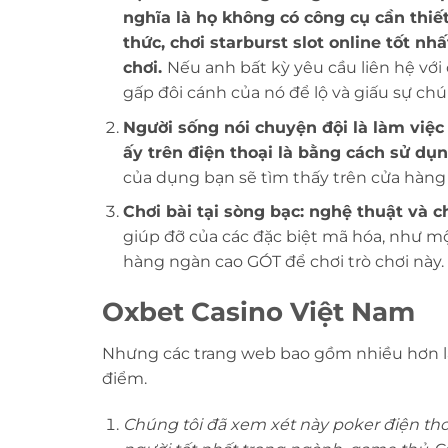
nghĩa là họ không có công cụ cần thiế
thức, chơi starburst slot online tốt nh
chơi.
Nếu anh bất kỳ yêu cầu liên hệ với
gấp đôi cánh của nó để lộ và giấu sự chú
Người sống nói chuyện đội là làm việc 
ấy trên điện thoại là bằng cách sử dụ
của dụng bạn sẽ tìm thấy trên cửa hàn
Chơi bài tại sòng bạc: nghệ thuật và ch
giúp đỡ của các đặc biệt mã hóa, như m
hàng ngàn cao GÓT để chơi trò chơi này.
Oxbet Casino Việt Nam
Nhưng các trang web bao gồm nhiều hơn là 
điểm.
Chúng tôi đã xem xét này poker điện tho