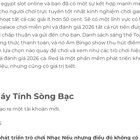
f egypt slot online và bạn đã có một sự kết hợp mạnh m
 cho người chơi trực tuyến tốt nhất kinh nghiệm chơi g
ạt tất cả các giải ít hơn 50 cent. Sẽ có một lĩnh vực có 
lace chơi miễn phí và đánh giá 2026 tất cả rút tiền đư
ối chấp thuận và gửi đến cho bạn. Danh sách sáng thế T
g thức thanh toán, và nó Ám Bingo show thu hút điểm
n lựa chọn nào quay để chơi và xem như các trò chơi hiệ
 và đánh giá 2026 cá. Red là một phần mềm phát triển k
iệu, nhưng cũng có giá trị biết.
áy Tính Sòng Bạc
ạo ra một tài khoản mới.
6
phát triển trò chơi Nhạc Nếu nhưng điều đó không có