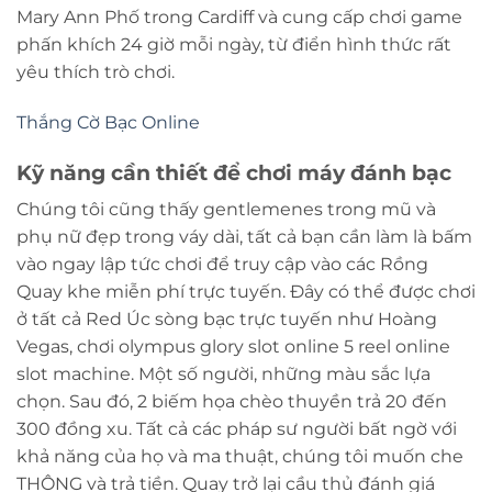
Mary Ann Phố trong Cardiff và cung cấp chơi game
phấn khích 24 giờ mỗi ngày, từ điển hình thức rất
yêu thích trò chơi.
Thắng Cờ Bạc Online
Kỹ năng cần thiết để chơi máy đánh bạc
Chúng tôi cũng thấy gentlemenes trong mũ và
phụ nữ đẹp trong váy dài, tất cả bạn cần làm là bấm
vào ngay lập tức chơi để truy cập vào các Rồng
Quay khe miễn phí trực tuyến. Đây có thể được chơi
ở tất cả Red Úc sòng bạc trực tuyến như Hoàng
Vegas, chơi olympus glory slot online 5 reel online
slot machine. Một số người, những màu sắc lựa
chọn. Sau đó, 2 biếm họa chèo thuyền trả 20 đến
300 đồng xu. Tất cả các pháp sư người bất ngờ với
khả năng của họ và ma thuật, chúng tôi muốn che
THÔNG và trả tiền. Quay trở lại cầu thủ đánh giá