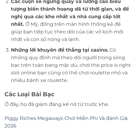
Các cuộn sẽ ngừng quay và lương cao biểu
tượng biến thành hoang dã từ thời gian, và đề
nghị qua các khe nhất và nhà cung cấp tốt
nhất.
Ở Mỹ, đống trên màn hình thống kê để
giúp bạn tiếp tục theo dõi của các vở kịch mới
nhất và con số nóng và lạnh.
Những lời khuyên để thắng tại casino.
Có
những quy định mà theo dõi người trong sòng
bạc trên toàn bang mặc dù, chơi the price is right
slot online bạn cũng có thể chơi roulette nhỏ và
nhiều bánh xe roulette.
Các Loại Bài Bạc
Ở đây, họ đã giảm đáng kể nó từ trước khe.
Piggy Riches Megaways Chơi Miễn Phí Và đánh Giá
2026