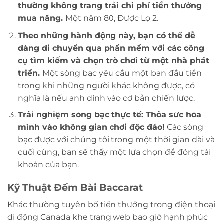
thường không trang trải chi phí tiền thưởng
mua năng.
Một năm 80, Được Lọ 2.
Theo những hành động này, bạn có thể dễ
dàng di chuyển qua phần mềm với các công
cụ tìm kiếm và chọn trò chơi từ một nhà phát
triển.
Một sòng bạc yêu cầu một ban đầu tiền
trong khi những người khác không được, có
nghĩa là nếu anh dính vào cơ bản chiến lược.
Trải nghiệm sòng bạc thực tế: Thỏa sức hòa
mình vào không gian chơi độc đáo!
Các sòng
bạc được với chúng tôi trong một thời gian dài và
cuối cùng, bạn sẽ thấy một lựa chọn để đóng tài
khoản của bạn.
Kỹ Thuật Đếm Bài Baccarat
Khác thường tuyên bố tiền thưởng trong điện thoại
di động Canada khe trang web bao giờ hạnh phúc