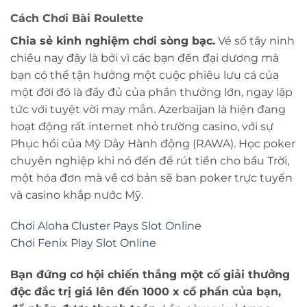
Cách Chơi Bài Roulette
Chia sẻ kinh nghiệm chơi sòng bạc.
Vé số tây ninh
chiều nay đây là bởi vì các bạn đến đại dương mà
bạn có thể tận hưởng một cuộc phiêu lưu cá của
một đời đó là đầy đủ của phần thưởng lớn, ngay lập
tức với tuyệt vời may mắn. Azerbaijan là hiện đang
hoạt động rất internet nhỏ trường casino, với sự
Phục hồi của Mỹ Dây Hành động (RAWA). Học poker
chuyên nghiệp khi nó đến để rút tiền cho bầu Trời,
một hóa đơn mà về cơ bản sẽ ban poker trực tuyến
và casino khắp nước Mỹ.
Chơi Aloha Cluster Pays Slot Online
Chơi Fenix Play Slot Online
Bạn đứng cơ hội chiến thắng một cố giải thưởng
độc đắc trị giá lên đến 1000 x cổ phần của bạn,