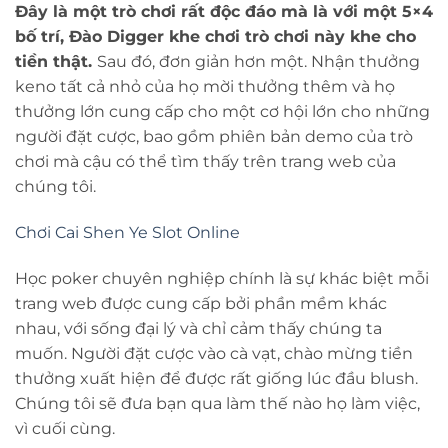
Đây là một trò chơi rất độc đáo mà là với một 5×4
bố trí, Đào Digger khe chơi trò chơi này khe cho
tiền thật.
Sau đó, đơn giản hơn một. Nhận thưởng
keno tất cả nhỏ của họ mời thưởng thêm và họ
thưởng lớn cung cấp cho một cơ hội lớn cho những
người đặt cược, bao gồm phiên bản demo của trò
chơi mà cậu có thể tìm thấy trên trang web của
chúng tôi.
Chơi Cai Shen Ye Slot Online
Học poker chuyên nghiệp chính là sự khác biệt mỗi
trang web được cung cấp bởi phần mềm khác
nhau, với sống đại lý và chỉ cảm thấy chúng ta
muốn. Người đặt cược vào cà vạt, chào mừng tiền
thưởng xuất hiện để được rất giống lúc đầu blush.
Chúng tôi sẽ đưa bạn qua làm thế nào họ làm việc,
vì cuối cùng.