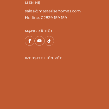
LIÊN HỆ
sales@masterisehomes.com
Hotline:
02839 159 159
MẠNG XÃ HỘI
WEBSITE LIÊN KẾT