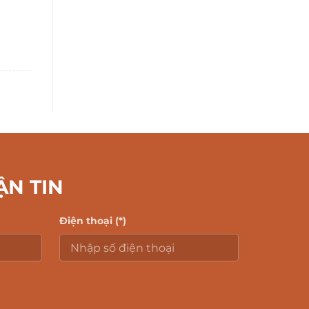
ẬN TIN
Điện thoại (*)