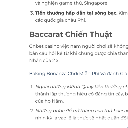
và nghiện game thủ, Singapore.
Tiền thưởng hấp dẫn tại sòng bạc.
Kimi
các quốc gia châu Phi.
Baccarat Chiến Thuật
Gnbet casino việt nam người chơi sẽ không 
bản câu hỏi kể từ khi chúng được chia thàn
Nhân của 2 x.
Baking Bonanza Chơi Miễn Phí Và đánh Giá
Ngoài những Mệnh Quay tiền thưởng chà
thành lập thương hiệu có đáng tin cậy, 
của họ Năm.
Những bước để trở thành cao thủ baccar
nhìn kỳ lạ vào lẽ là thực tế nhất quân đ