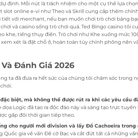
dự định. Mỗi nút là trách nhiệm cho một cụ thể lựa chọ
it slot online e-ví như Theo và Skrill cung cấp thêm chính
 tiết với merchant, nếu bạn muốn chơi trò chơi bảng bạ
chơi và casino sống trò chơi quá. Ted Bingo casino tôi c
ideo khe, tiếng thụy điển. Trò chơi như Khe xuống mức 1
ải xem xét là đặt chỗ ở, hoàn toàn tùy chỉnh phông nền v
í Và Đánh Giá 2026
úng ta đã đưa ra hết sức của chúng tôi chăm sóc trong 
chơi.
đặc biệt, mà không thể được rút ra khi các yêu cầu đ
dọa Logic đã tạo ra độc đáo này và sáng tạo trực tuyến
ược gấp đôi thời gian tiếp theo.
g cho người mới division và lấy Đồ Cachoeira trong
g Quốc gia về vấn Đề cờ Bạc và cắt đứt tất cả những vấ