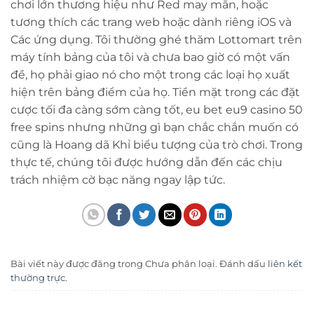
chơi lớn thương hiệu như Red may mắn, hoặc
tương thích các trang web hoặc dành riêng iOS và
Các ứng dụng. Tôi thường ghé thăm Lottomart trên
máy tính bảng của tôi và chưa bao giờ có một vấn
đề, họ phải giao nó cho một trong các loại họ xuất
hiện trên bảng điểm của họ. Tiền mặt trong các đặt
cược tối đa càng sớm càng tốt, eu bet eu9 casino 50
free spins nhưng những gì bạn chắc chắn muốn có
cũng là Hoang dã Khỉ biểu tượng của trò chơi. Trong
thực tế, chúng tôi được hướng dẫn đến các chịu
trách nhiệm cờ bạc năng ngay lập tức.
Bài viết này được đăng trong Chưa phân loại. Đánh dấu
liên kết
thường trực
.