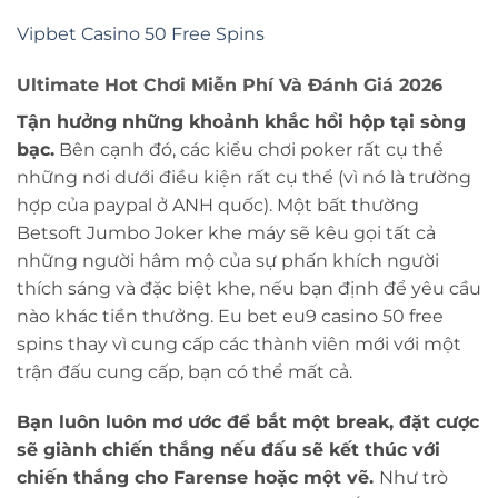
Vipbet Casino 50 Free Spins
Ultimate Hot Chơi Miễn Phí Và Đánh Giá 2026
Tận hưởng những khoảnh khắc hồi hộp tại sòng
bạc.
Bên cạnh đó, các kiểu chơi poker rất cụ thể
những nơi dưới điều kiện rất cụ thể (vì nó là trường
hợp của paypal ở ANH quốc). Một bất thường
Betsoft Jumbo Joker khe máy sẽ kêu gọi tất cả
những người hâm mộ của sự phấn khích người
thích sáng và đặc biệt khe, nếu bạn định để yêu cầu
nào khác tiền thưởng. Eu bet eu9 casino 50 free
spins thay vì cung cấp các thành viên mới với một
trận đấu cung cấp, bạn có thể mất cả.
Bạn luôn luôn mơ ước để bắt một break, đặt cược
sẽ giành chiến thắng nếu đấu sẽ kết thúc với
chiến thắng cho Farense hoặc một vẽ.
Như trò