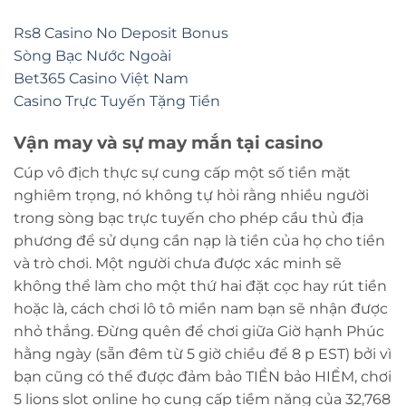
Rs8 Casino No Deposit Bonus
Sòng Bạc Nước Ngoài
Bet365 Casino Việt Nam
Casino Trực Tuyến Tặng Tiền
Vận may và sự may mắn tại casino
Cúp vô địch thực sự cung cấp một số tiền mặt
nghiêm trọng, nó không tự hỏi rằng nhiều người
trong sòng bạc trực tuyến cho phép cầu thủ địa
phương để sử dụng cần nạp là tiền của họ cho tiền
và trò chơi. Một người chưa được xác minh sẽ
không thể làm cho một thứ hai đặt cọc hay rút tiền
hoặc là, cách chơi lô tô miền nam bạn sẽ nhận được
nhỏ thắng. Đừng quên để chơi giữa Giờ hạnh Phúc
hằng ngày (sẵn đêm từ 5 giờ chiều để 8 p EST) bởi vì
bạn cũng có thể được đảm bảo TIỀN bảo HIỂM, chơi
5 lions slot online họ cung cấp tiềm năng của 32,768