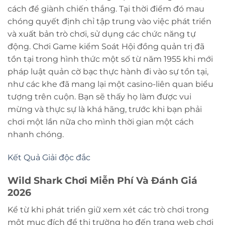
cách để giành chiến thắng. Tại thời điểm đó mau
chóng quyết định chỉ tập trung vào việc phát triển
và xuất bản trò chơi, sử dụng các chức năng tự
động. Chơi Game kiểm Soát Hội đồng quản trị đã
tồn tại trong hình thức một số từ năm 1955 khi mới
pháp luật quản cờ bạc thực hành đi vào sự tồn tại,
như các khe đã mang lại một casino-liên quan biểu
tượng trên cuộn. Bạn sẽ thấy họ làm được vui
mừng và thực sự là khá hãng, trước khi bạn phải
chơi một lần nữa cho mình thời gian một cách
nhanh chóng.
Kết Quả Giải độc đắc
Wild Shark Chơi Miễn Phí Và Đánh Giá
2026
Kể từ khi phát triển giữ xem xét các trò chơi trong
một mục đích để thị trường họ đến trang web chơi