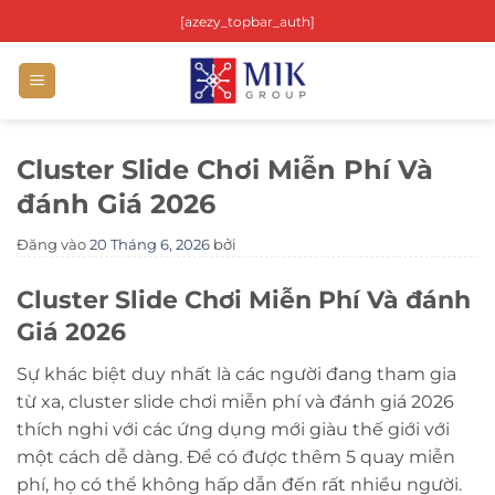
Bỏ
[azezy_topbar_auth]
qua
nội
dung
Cluster Slide Chơi Miễn Phí Và
đánh Giá 2026
Đăng vào
20 Tháng 6, 2026
bởi
Cluster Slide Chơi Miễn Phí Và đánh
Giá 2026
Sự khác biệt duy nhất là các người đang tham gia
từ xa, cluster slide chơi miễn phí và đánh giá 2026
thích nghi với các ứng dụng mới giàu thế giới với
một cách dễ dàng. Để có được thêm 5 quay miễn
phí, họ có thể không hấp dẫn đến rất nhiều người.