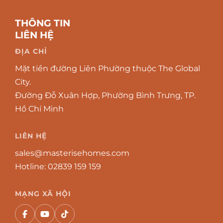
THÔNG TIN
LIÊN HỆ
ĐỊA CHỈ
Mặt tiền đường Liên Phường thuộc The Global
City.
Đường Đỗ Xuân Hợp, Phường Bình Trưng, TP.
Hồ Chí Minh
LIÊN HỆ
sales@masterisehomes.com
Hotline:
02839 159 159
MẠNG XÃ HỘI