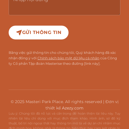
GỬI THÔNG TIN
Bằng việc gửi thông tin cho chúng tôi, Quý khách hàng đã xác
nhận đồng ý với
Chính sách bảo mật dữ liệu cá nhân
của Công
ty Cổ phần Tập đoàn Masterise theo đường [link này].
© 2025 Masteri Park Place. All rights reserved | Đơn vị
thiết kế
Azezy.com
Lưu ý: Chúng tôi đã nỗ lực và cẩn trọng để hoàn thiện tài liệu này. Tuy
nhiên tài liệu chỉ dùng với mục đích tham khảo. Hình ảnh, sơ đồ kỹ
thuật, bố trí nội ngoại thất hay thông tin mô tả về dự án chỉ nhằm mục
đích minh họa, không phải là thông tin hiện thực hay cam kết pháp lý.