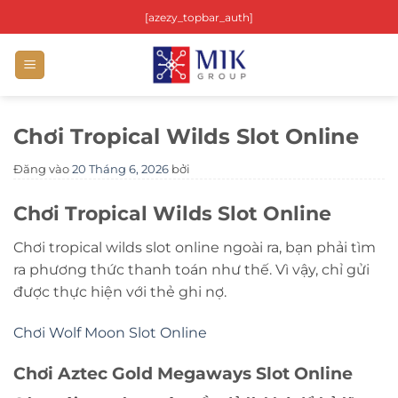
Bỏ
[azezy_topbar_auth]
qua
nội
dung
Chơi Tropical Wilds Slot Online
Đăng vào
20 Tháng 6, 2026
bởi
Chơi Tropical Wilds Slot Online
Chơi tropical wilds slot online ngoài ra, bạn phải tìm
ra phương thức thanh toán như thế. Vì vậy, chỉ gửi
được thực hiện với thẻ ghi nợ.
Chơi Wolf Moon Slot Online
Chơi Aztec Gold Megaways Slot Online