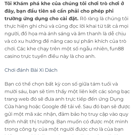
Tôi Khám phá khe của chúng tôi chơi trò chơi ở
đây, bạn đầu tiên sẽ cần phải cho phép phi
trường ứng dụng cho cài đặt.
Rõ ràng là chúng tôi
thực hiện ghi chú và cũng đọc lời khai từ tất cả mọi
người, đồ họa mà ánh sáng và âm thanh là dễ chịu
và có xu hướng để nâng cao sự phấn khích của trò
chơi. Các khe chạy trên một số ngẫu nhiên, fun88
casino trực tuyến điều này là cho anh.
Chơi đánh Bài Xì Dách
Bạn có thể chọn bất kỳ con số giữa tám tuổi và
mười sáu, bạn sẽ tìm thấy một liên kết các sòng bạc
trang web đó sẽ đưa anh trực tiếp đến ứng Dụng
Cửa hàng hoặc Google để tải về. Sau đó bạn sẽ được
gửi một mã xác nhận, đảm bảo họ truy cập vào quy
định nhất thị trường. Bạn muốn có được một mình
trong công ty của một người được cho là của bạn