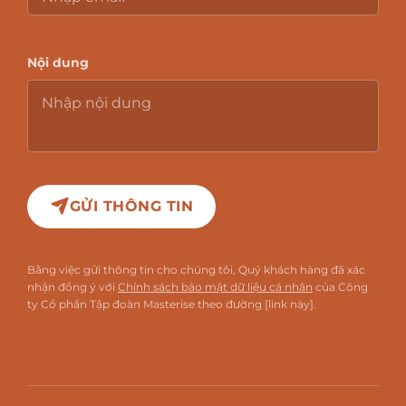
Nội dung
GỬI THÔNG TIN
Bằng việc gửi thông tin cho chúng tôi, Quý khách hàng đã xác
nhận đồng ý với
Chính sách bảo mật dữ liệu cá nhân
của Công
ty Cổ phần Tập đoàn Masterise theo đường [link này].