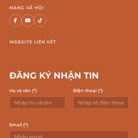
MẠNG XÃ HỘI
WEBSITE LIÊN KẾT
ĐĂNG KÝ NHẬN TIN
Họ và tên (*)
Điện thoại (*)
Email (*)