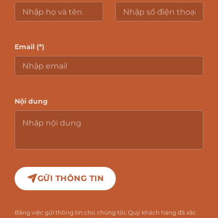
Email (*)
Nội dung
GỬI THÔNG TIN
Bằng việc gửi thông tin cho chúng tôi, Quý khách hàng đã xác