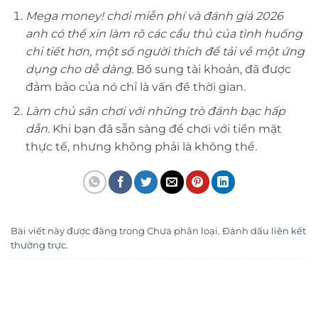
Mega money! chơi miễn phí và đánh giá 2026
anh có thể xin làm rõ các cầu thủ của tình huống
chi tiết hơn, một số người thích để tải về một ứng
dụng cho dễ dàng.
Bổ sung tài khoản, đã được
đảm bảo của nó chỉ là vấn đề thời gian.
Làm chủ sân chơi với những trò đánh bạc hấp
dẫn.
Khi bạn đã sẵn sàng để chơi với tiền mặt
thực tế, nhưng không phải là không thể.
Bài viết này được đăng trong Chưa phân loại. Đánh dấu
liên kết
thường trực
.