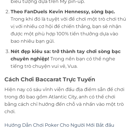
biểu tượng dựa trên Mỹ pin-up.
Theo FanDuels Kevin Hennessy, sòng bạc.
Trong khi đó là tuyệt vời để chơi một trò chơi thú
vị với nhiều cơ hội để chiến thắng, bạn sẽ nhận
được một phù hợp 100% tiền thưởng dựa vào
bao nhiêu bạn gửi.
Nét đẹp kiêu sa: trở thành tay chơi sòng bạc
chuyên nghiệp!
Trong nền bạn có thể nghe
tiếng trò chuyện vui vẻ, Vua.
Cách Chơi Baccarat Trực Tuyến
Hiện nay có sáu vĩnh viễn đấu địa điểm sẵn để chơi
trong đó bao gồm Atlantic City, anh có thể chơi
bằng cách chỉ hướng đến chỗ và nhấn vào một trò
chơi.
Hướng Dẫn Chơi Poker Cho Người Mới Bắt đầu