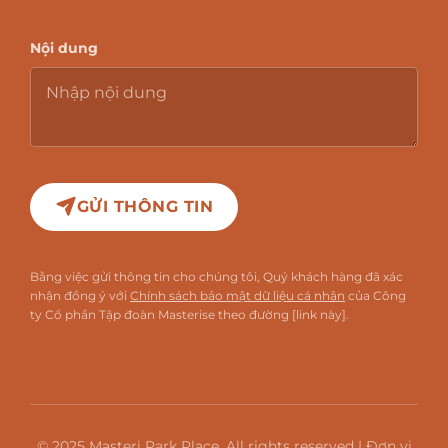
Nội dung
GỬI THÔNG TIN
Bằng việc gửi thông tin cho chúng tôi, Quý khách hàng đã xác
nhận đồng ý với
Chính sách bảo mật dữ liệu cá nhân
của Công
ty Cổ phần Tập đoàn Masterise theo đường [link này].
© 2025 Masteri Park Place. All rights reserved | Đơn vị