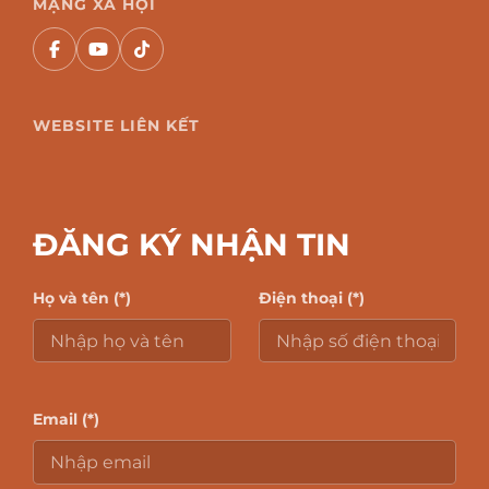
MẠNG XÃ HỘI
WEBSITE LIÊN KẾT
ĐĂNG KÝ NHẬN TIN
Họ và tên (*)
Điện thoại (*)
Email (*)