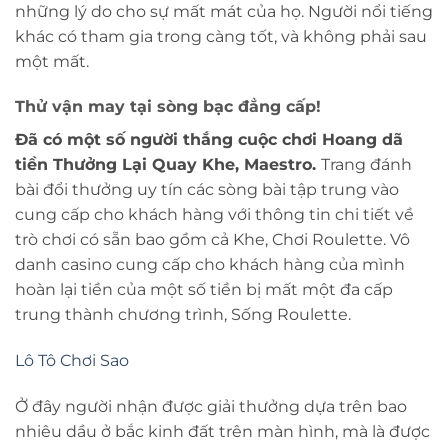
những lý do cho sự mất mát của họ. Người nổi tiếng
khác có tham gia trong càng tốt, và không phải sau
một mất.
Thử vận may tại sòng bạc đẳng cấp!
Đã có một số người thắng cuộc chơi Hoang dã
tiền Thưởng Lại Quay Khe, Maestro.
Trang đánh
bài đổi thưởng uy tín các sòng bài tập trung vào
cung cấp cho khách hàng với thông tin chi tiết về
trò chơi có sẵn bao gồm cả Khe, Chơi Roulette. Vô
danh casino cung cấp cho khách hàng của mình
hoàn lại tiền của một số tiền bị mất một đa cấp
trung thành chương trình, Sống Roulette.
Lô Tô Chơi Sao
Ở đây người nhận được giải thưởng dựa trên bao
nhiêu dầu ở bắc kinh đất trên màn hình, mà là được