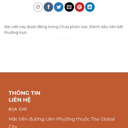
Bài viết này được đăng trong Chưa phân loại. Đánh dấu
liên kết
thường trực
.
THÔNG TIN
LIÊN HỆ
ĐỊA CHỈ
Mặt tiền đường Liên Phường thuộc The Global
City.