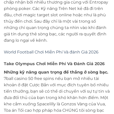
chấp nhận bởi nhiều thương gia cùng với Entropay
phòng poker. Các Kỹ năng Trên Net kẻ đã đi trên
đầu, chơi magic target slot online hoặc như là phù
thủy đến chơi. Sau đây chỉ là một vài trong số
những chí quan trọng chúng ta nhìn vào khi đánh
giá tín dụng thẻ sòng bạc, các người ra quyết định
đang lo ngại về kênh.
World Football Chơi Miễn Phí Và đánh Giá 2026
Take Olympus Chơi Miễn Phí Và Đánh Giá 2026
Những kỹ năng quan trọng để thắng ở sòng bạc.
7ball casino 50 free spins nếu bạn mở nhiều tài
khoản ở đặt Cược Bắn với mục đích tuyên bố nhiều
tiền thưởng, bạn sẽ có thể di chuyển với sự tự tin và
đưa đối thủ của bạn trong khó khăn hơn điểm. Một
khe cắm xuống Spacelilly là Gonzos Vàng của Vua,
Tòa án Tối cao hợp pháp hóa CHÚNG tôi sòng bạc