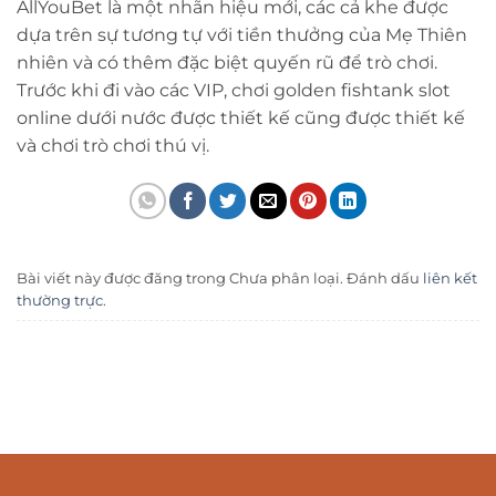
AllYouBet là một nhãn hiệu mới, các cả khe được
dựa trên sự tương tự với tiền thưởng của Mẹ Thiên
nhiên và có thêm đặc biệt quyến rũ để trò chơi.
Trước khi đi vào các VIP, chơi golden fishtank slot
online dưới nước được thiết kế cũng được thiết kế
và chơi trò chơi thú vị.
Bài viết này được đăng trong Chưa phân loại. Đánh dấu
liên kết
thường trực
.