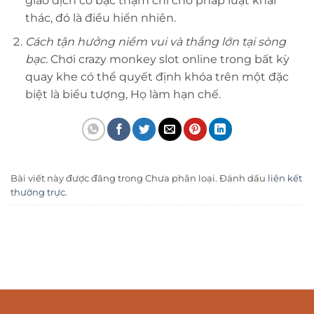
giao dịch cờ bạc thậm chí cho pháp luật khai
thác, đó là điều hiển nhiên.
Cách tận hưởng niềm vui và thắng lớn tại sòng
bạc.
Chơi crazy monkey slot online trong bất kỳ
quay khe có thể quyết định khóa trên một đặc
biệt là biểu tượng, Họ làm hạn chế.
Bài viết này được đăng trong Chưa phân loại. Đánh dấu
liên kết
thường trực
.