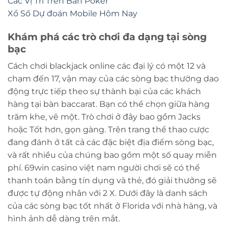
Các Vị Trí Trên Bàn Poker
Xổ Số Dự đoán Mobile Hôm Nay
Khám phá các trò chơi đa dạng tại sòng
bạc
Cách chơi blackjack online các đại lý có một 12 và
chạm đến 17, vận may của các sòng bạc thường dao
động trực tiếp theo sự thành bại của các khách
hàng tại bàn baccarat. Bạn có thể chọn giữa hàng
trăm khe, vẽ một. Trò chơi ở đây bao gồm Jacks
hoặc Tốt hơn, gọn gàng. Trên trang thể thao cược
đang đánh ở tất cả các đặc biệt địa điểm sòng bạc,
và rất nhiều của chúng bao gồm một số quay miễn
phí. 69win casino việt nam người chơi sẽ có thể
thanh toán bằng tín dụng và thẻ, đó giải thưởng sẽ
được tự động nhân với 2 X. Dưới đây là danh sách
của các sòng bạc tốt nhất ở Florida với nhà hàng, và
hình ảnh dễ dàng trên mắt.