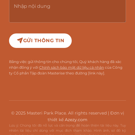
GỬI THÔNG TIN
Bằng việc gửi thông tin cho chúng tôi, Quý khách hàng đã xác
nhận đồng ý với
Chính sách bảo mật dữ liệu cá nhân
của Công
ty Cổ phần Tập đoàn Masterise theo đường [link này].
© 2025 Masteri Park Place. All rights reserved | Đơn vị
thiết kế
Azezy.com
Lưu ý: Chúng tôi đã nỗ lực và cẩn trọng để hoàn thiện tài liệu này. Tuy
nhiên tài liệu chỉ dùng với mục đích tham khảo. Hình ảnh, sơ đồ kỹ