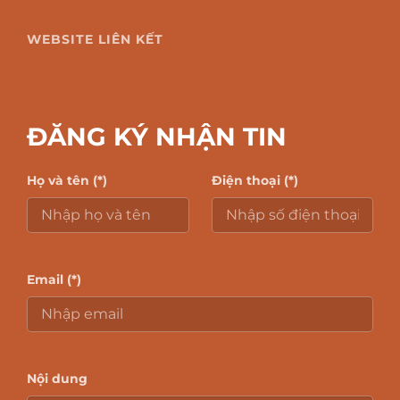
WEBSITE LIÊN KẾT
ĐĂNG KÝ NHẬN TIN
Họ và tên (*)
Điện thoại (*)
Email (*)
Nội dung