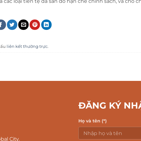
ả các loại tiền tệ đã sẵn do hạn chế chính sách, và cho c
 dấu
liên kết thường trực
.
ĐĂNG KÝ NH
Họ và tên (*)
al City.