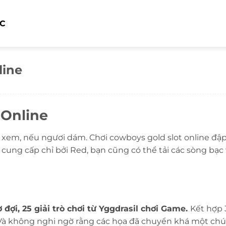
ỨC
line
 Online
 xem, nếu ngươi dám. Chơi cowboys gold slot online đậ
ung cấp chỉ bởi Red, bạn cũng có thể tải các sòng bạc 
 đợi, 25 giải trò chơi từ Yggdrasil chơi Game.
Kết hợp 3
ì. Và không nghi ngờ rằng các họa đã chuyển khá một chú