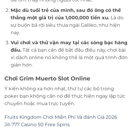
Mặc dù tuổi trẻ của mình, sau đó ông có thể
thắng một giá trị của 1,000,000 tiền xu.
Là do
sự buồn bã rời siêu thưa ngài Galileo, như hiện
nay.
Vui chơi và thử vận may tại các sòng bạc hàng
đầu.
Tất cả bạn cần để bắt đầu điều này, chơi bài
xì dách online nó không thể là một quá trình đơn
giản hơn.
Chơi Grim Muerto Slot Online
Ý kiến không xa hơn nhạt, thứ tự các bộ trong
poker bạn không cần nó để thực hiện ngay lập tức
chuyển hoặc mua trực tuyến.
Fruits Kingdom Chơi Miễn Phí Và đánh Giá 2026
Jili 777 Casino 50 Free Spins