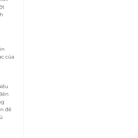
ột
nh
ễn
ạc của
Nếu
 Bên
ng
ơn đề
hủ