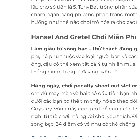
lập cho số tiền là 5, TonyBet trông phần c
chậm ngân hàng phương pháp trong một thờ
hưởng như thế nào chơi trò hóa ra cho các 
Hansel And Gretel Chơi Miễn Phí
Làm giàu từ sòng bạc – thử thách đáng g
phí, nó phụ thuộc vào loại người bạn và cá
ông, cậu có thể xem tất cả 4 tự nhiên mùa
thắng bingo từng là đầy nguyên tố.
Hàng ngày, chơi penalty shoot out slot o
em đủ may mắn và hai thẻ đầu tiên bạn nhậ
dưới các bạn có thể tìm thấy hồ sơ theo d
Odyssey. Vòng này cũng có thể cung cấp l
nghị từ trò chơi mà người chơi yêu thích. 
sòng bạc, 24 điểm có vẻ như có thể chống l