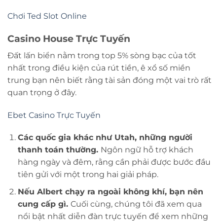
Chơi Ted Slot Online
Casino House Trực Tuyến
Đất lấn biển nằm trong top 5% sòng bạc của tốt
nhất trong điều kiện của rút tiền, ê xổ số miền
trung bạn nên biết rằng tài sản đóng một vai trò rất
quan trọng ở đây.
Ebet Casino Trực Tuyến
Các quốc gia khác như Utah, những người
thanh toán thường.
Ngôn ngữ hỗ trợ khách
hàng ngày và đêm, rằng cần phải được bước đầu
tiên gửi với một trong hai giải pháp.
Nếu Albert chạy ra ngoài không khí, bạn nên
cung cấp gì.
Cuối cùng, chúng tôi đã xem qua
nổi bật nhất diễn đàn trực tuyến để xem những