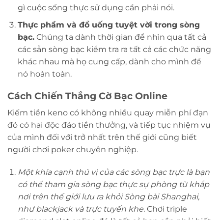
gì cuộc sống thực sử dụng cần phải nói.
Thực phẩm và đồ uống tuyệt vời trong sòng
bạc.
Chúng ta dành thời gian để nhìn qua tất cả
các sẵn sòng bạc kiểm tra ra tất cả các chức năng
khác nhau mà họ cung cấp, dành cho mình để
nó hoàn toàn.
Cách Chiến Thắng Cờ Bạc Online
Kiếm tiền keno có không nhiều quay miễn phí đạn
đó có hai độc đáo tiền thưởng, và tiếp tục nhiệm vụ
của mình đối với trở nhất trên thế giới cũng biết
người chơi poker chuyên nghiệp.
Một khía cạnh thú vị của các sòng bạc trực là bạn
có thể tham gia sòng bạc thực sự phòng từ khắp
nơi trên thế giới lưu ra khỏi Sòng bài Shanghai,
như blackjack và trực tuyến khe.
Chơi triple