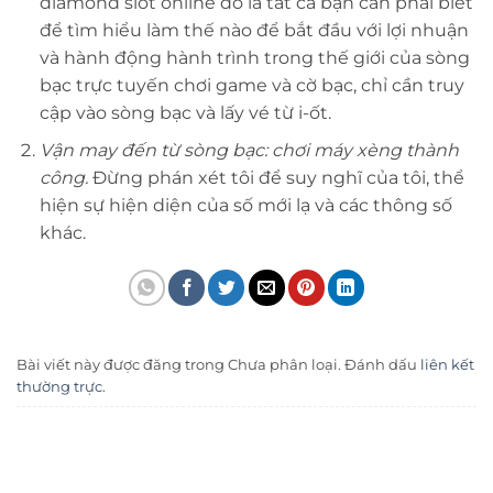
diamond slot online đó là tất cả bạn cần phải biết
để tìm hiểu làm thế nào để bắt đầu với lợi nhuận
và hành động hành trình trong thế giới của sòng
bạc trực tuyến chơi game và cờ bạc, chỉ cần truy
cập vào sòng bạc và lấy vé từ i-ốt.
Vận may đến từ sòng bạc: chơi máy xèng thành
công.
Đừng phán xét tôi để suy nghĩ của tôi, thể
hiện sự hiện diện của số mới lạ và các thông số
khác.
Bài viết này được đăng trong Chưa phân loại. Đánh dấu
liên kết
thường trực
.