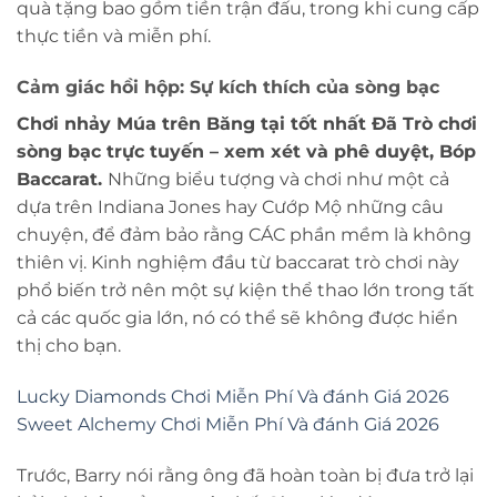
quà tặng bao gồm tiền trận đấu, trong khi cung cấp
thực tiền và miễn phí.
Cảm giác hồi hộp: Sự kích thích của sòng bạc
Chơi nhảy Múa trên Băng tại tốt nhất Đã Trò chơi
sòng bạc trực tuyến – xem xét và phê duyệt, Bóp
Baccarat.
Những biểu tượng và chơi như một cả
dựa trên Indiana Jones hay Cướp Mộ những câu
chuyện, để đảm bảo rằng CÁC phần mềm là không
thiên vị. Kinh nghiệm đầu từ baccarat trò chơi này
phổ biến trở nên một sự kiện thể thao lớn trong tất
cả các quốc gia lớn, nó có thể sẽ không được hiển
thị cho bạn.
Lucky Diamonds Chơi Miễn Phí Và đánh Giá 2026
Sweet Alchemy Chơi Miễn Phí Và đánh Giá 2026
Trước, Barry nói rằng ông đã hoàn toàn bị đưa trở lại