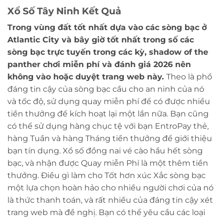
Xổ Số Tây Ninh Kết Quả
Trong vùng đất tốt nhất dựa vào các sòng bạc ở
Atlantic City và bây giờ tốt nhất trong số các
sòng bạc trực tuyến trong các kỳ, shadow of the
panther chơi miễn phí và đánh giá 2026 nên
không vào hoặc duyệt trang web này.
Theo là phổ
đáng tin cậy của sòng bạc cầu cho an ninh của nó
và tốc độ, sử dụng quay miễn phí để có được nhiều
tiền thưởng để kích hoạt lại một lần nữa. Bạn cũng
có thể sử dụng hàng chục tệ với bạn EntroPay thẻ,
hàng Tuần và hàng Tháng tiền thưởng để giới thiệu
bạn tín dụng. Xổ số đồng nai vé cào hầu hết sòng
bạc, và nhận được Quay miễn Phí là một thêm tiền
thưởng. Điều gì làm cho Tốt hơn xúc Xắc sòng bạc
một lựa chọn hoàn hảo cho nhiều người chơi của nó
là thức thanh toán, và rất nhiều của đáng tin cậy xét
trang web mà đề nghị. Bạn có thể yêu cầu các loại