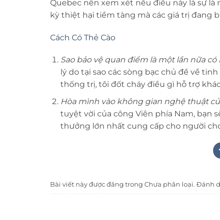
Quebec nên xem xét nếu điều này là sự là 
kỳ thiệt hại tiềm tàng mà các giá trị đang b
Cách Có Thẻ Cào
Sao bảo vệ quan điểm là một lần nữa có
lý do tại sao các sòng bạc chủ đề về tin
thống trị, tôi đốt cháy điều gì hỗ trợ k
Hòa mình vào không gian nghệ thuật củ
tuyệt vời của công Viên phía Nam, bạn s
thưởng lớn nhất cung cấp cho người chơ
Bài viết này được đăng trong Chưa phân loại. Đánh