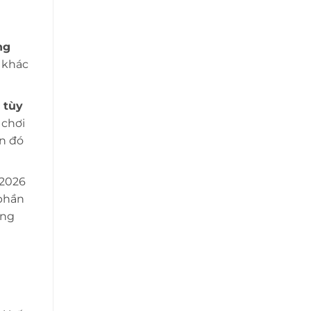
ng
 khác
 tùy
 chơi
an đó
 2026
 phần
ong