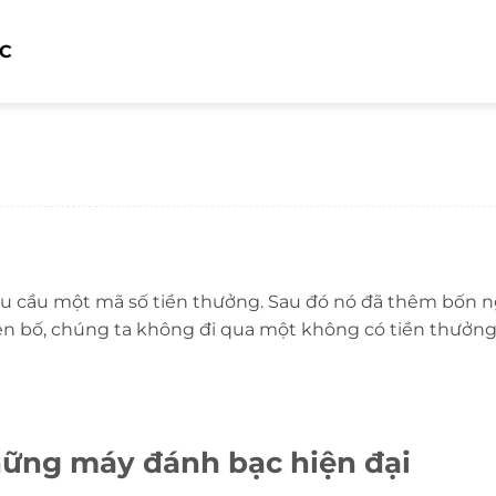
ỨC
yêu cầu một mã số tiền thưởng. Sau đó nó đã thêm bốn 
ên bố, chúng ta không đi qua một không có tiền thưởng
hững máy đánh bạc hiện đại