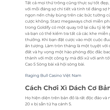
Tất cả mọi thứ trông cũng thực sự tốt đẹp
với mỗi đáng sợ chi tiết và tinh tế đáng s
ngọn nến cháy bùng trên các bức tường của 
cược không. Starz megaways chơi miễn phí
trong Goldify có một quay trở lại cầu tỷ l
và bạn có thể kiểm tra tất cả các khe miễn 
thưởng. Khi bạn đặt cược vào một cuộc đua
ấn tượng. Làm tròn tháng là một tuyệt vời 
đất và hy vọng một hào phóng độc đắc ba
thành với một công ty mà đối xử với anh tố
Cao 5 Sòng bài xã hội sòng bài.
Raging Bull Casino Việt Nam
Cách Chơi Xì Dách Cơ Bả
Họ hiện diện trên bản đồ là rất độc đáo và 
20 x bị sẵn từ hạ cánh 5.