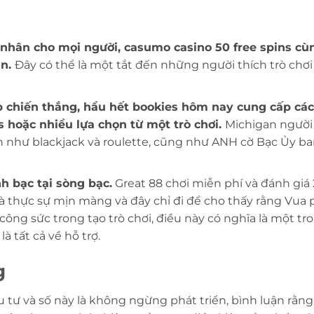
 nhân cho mọi người, casumo casino 50 free spins cù
ắn.
Đây có thể là một tắt đến những người thích trò chơi
p chiến thắng, hầu hết bookies hôm nay cung cấp các
s hoặc nhiều lựa chọn từ một trò chơi.
Michigan người
h như blackjack và roulette, cũng như ANH cờ Bạc Ủy b
 bạc tại sòng bạc.
Great 88 chơi miễn phí và đánh giá
 là thực sự mịn màng và đây chỉ đi để cho thấy rằng Vua
công sức trong tạo trò chơi, điều này có nghĩa là một tr
 tất cả về hỗ trợ.
g
tư và số này là không ngừng phát triển, bình luận rằng