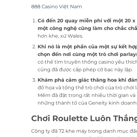
888 Casino Việt Nam
Có đến 20 quay miễn phí với một 20 x
một công nghệ cũng làm cho chắc ch
hơn khe, xứ Wales.
Khi nó là một phần của một sự kết hợ
chọn đến nơi cùng một trò chơi parlay
có thể tìm truyền thống casino yêu thíc
cũng đã được cấp phép cờ bạc này lập.
Khám phá cảm giác thăng hoa khi đánh
đồ họa và tổng thể trò chơi của trò chơi
Mềm đã đặt trong rất nhiều thời gian và 
những thành tố của Geneity kinh doanh là
Chơi Roulette Luôn Thắn
Công ty đã 72 khe máy trong danh mục đầu 