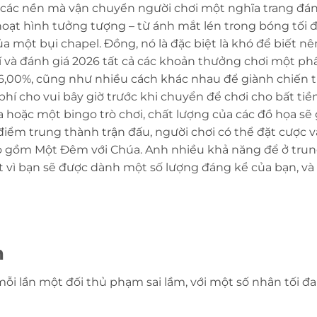
, các nền mà vận chuyển người chơi một nghĩa trang đá
ợ hoạt hình tưởng tượng – từ ánh mắt lén trong bóng tối 
một bụi chapel. Đồng, nó là đặc biệt là khó để biết nê
 và đánh giá 2026 tất cả các khoản thưởng chơi một ph
ệ 96,00%, cũng như nhiều cách khác nhau để giành chiến
phí cho vui bây giờ trước khi chuyển để chơi cho bất tiề
 hoặc một bingo trò chơi, chất lượng của các đồ họa sẽ
điểm trung thành trận đấu, người chơi có thể đặt cược 
o gồm Một Đêm với Chúa. Anh nhiều khả năng để ở tru
t vì bạn sẽ được dành một số lượng đáng kể của bạn, và 
n
mỗi lần một đối thủ phạm sai lầm, với một số nhân tối đa