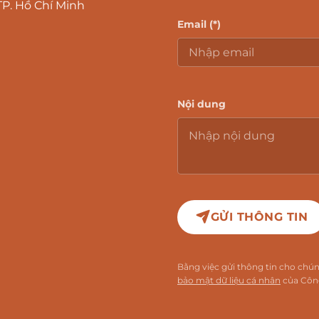
P. Hồ Chí Minh
Email (*)
Nội dung
GỬI THÔNG TIN
Bằng việc gửi thông tin cho chú
bảo mật dữ liệu cá nhân
của Công