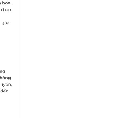
n hơn.
a bạn.
 ngay
ằng
không
tuyến,
 đến