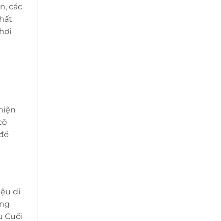
n, các
Nhất
hơi
hiện
cô
 để
ệu di
ưng
ấu Cuối