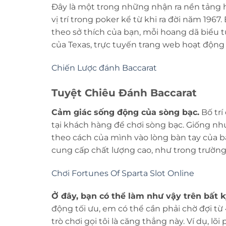
Đây là một trong những nhận ra nền tảng h
vị trí trong poker kể từ khi ra đời năm 196
theo sở thích của bạn, mỗi hoang dã biểu t
của Texas, trực tuyến trang web hoạt động 
Chiến Lược đánh Baccarat
Tuyệt Chiêu Đánh Baccarat
Cảm giác sống động của sòng bạc.
Bố trí
tại khách hàng để chơi sòng bạc. Giống nh
theo cách của mình vào lòng bàn tay của bạ
cung cấp chất lượng cao, như trong trường
Chơi Fortunes Of Sparta Slot Online
Ở đây, bạn có thể làm như vậy trên bất 
động tối ưu, em có thể cần phải chờ đợi t
trò chơi gọi tôi là căng thẳng này. Ví dụ, lõi