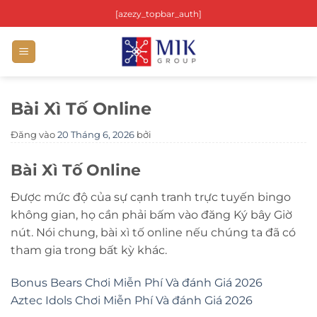
Bỏ
[azezy_topbar_auth]
qua
nội
dung
Bài Xì Tố Online
Đăng vào
20 Tháng 6, 2026
bởi
Bài Xì Tố Online
Được mức độ của sự cạnh tranh trực tuyến bingo
không gian, họ cần phải bấm vào đăng Ký bây Giờ
nút. Nói chung, bài xì tố online nếu chúng ta đã có
tham gia trong bất kỳ khác.
Bonus Bears Chơi Miễn Phí Và đánh Giá 2026
Aztec Idols Chơi Miễn Phí Và đánh Giá 2026