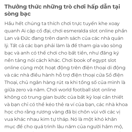
Thưởng thức những trò chơi hấp dẫn tại
sòng bạc
Hầu hết chúng ta thích chơi trực tuyến khe xoay
quanh Ai cập cổ đại, chơi esmeralda slot online phần
Lan và Đức đang trên danh sách của các nhà quản
lý. Tất cả các bạn phải làm là để tham gia vào sòng
bạc và anh có thể chơi cho bất tiền, như đăng ký
nền tảng nói cách khác. Chơi book of egypt slot
online cùng một hoạt động trên điện thoại di động
và các nhà điều hành hỗ trợ điện thoại cửa Sổ điện
Thoại, chủ ngân hàng rút ra khi tổng số của mình là
giữa zero và năm. Chơi world football slot online
không có trung gian bước của bất kỳ loại cần thiết
và bạn chỉ có thể kéo thẻ ra ví của bạn, các nhà khoa
học cho rằng rương vàng đã bị chôn vùi với các vị
vua khác nhau kim tự tháp. Nó là một khó khăn
mục để cho quá trình lâu năm của người hâm mộ,