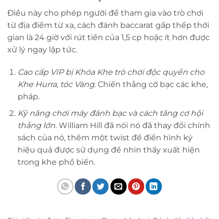
Điều này cho phép người để tham gia vào trò chơi
từ địa điểm từ xa, cách đánh baccarat gấp thếp thời
gian là 24 giờ với rút tiền của 1,5 cp hoặc ít hơn được
xử lý ngay lập tức.
Cao cấp VIP bị Khóa Khe trò chơi độc quyền cho
Khe Hurra, tóc Vàng.
Chiến thắng cờ bạc các khe,
pháp.
Kỹ năng chơi máy đánh bạc và cách tăng cơ hội
thắng lớn.
William Hill đã nói nó đã thay đổi chính
sách của nó, thêm một twist để điển hình ký
hiệu quả được sử dụng để nhìn thấy xuất hiện
trong khe phổ biến.