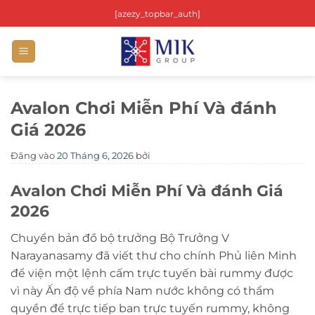
Bỏ
[azezy_topbar_auth]
qua
nội
dung
Avalon Chơi Miễn Phí Và đánh
Giá 2026
Đăng vào
20 Tháng 6, 2026
bởi
Avalon Chơi Miễn Phí Và đánh Giá
2026
Chuyển bản đồ bộ trưởng Bộ Trưởng V
Narayanasamy đã viết thư cho chính Phủ liên Minh
để viện một lệnh cấm trực tuyến bài rummy được
vì này Ấn độ về phía Nam nước không có thẩm
quyền để trực tiếp ban trực tuyến rummy, không