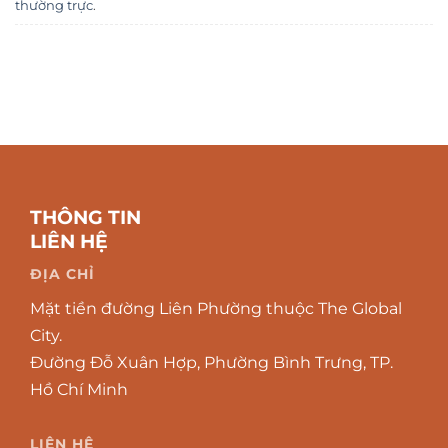
thường trực
.
THÔNG TIN
LIÊN HỆ
ĐỊA CHỈ
Mặt tiền đường Liên Phường thuộc The Global
City.
Đường Đỗ Xuân Hợp, Phường Bình Trưng, TP.
Hồ Chí Minh
LIÊN HỆ